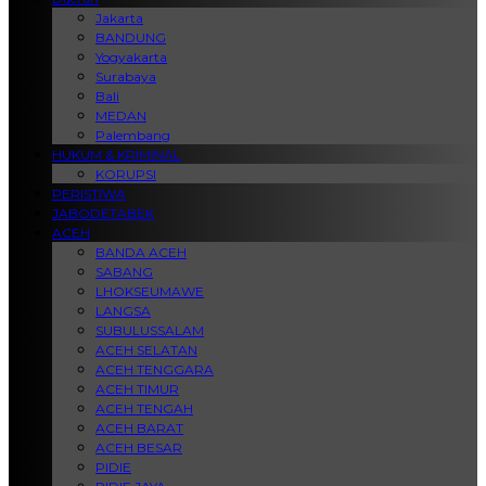
Jakarta
BANDUNG
Yogyakarta
Surabaya
Bali
MEDAN
Palembang
HUKUM & KRIMINAL
KORUPSI
PERISTIWA
JABODETABEK
ACEH
BANDA ACEH
SABANG
LHOKSEUMAWE
LANGSA
SUBULUSSALAM
ACEH SELATAN
ACEH TENGGARA
ACEH TIMUR
ACEH TENGAH
ACEH BARAT
ACEH BESAR
PIDIE