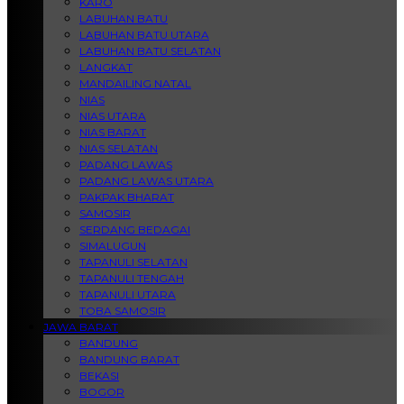
KARO
LABUHAN BATU
LABUHAN BATU UTARA
LABUHAN BATU SELATAN
LANGKAT
MANDAILING NATAL
NIAS
NIAS UTARA
NIAS BARAT
NIAS SELATAN
PADANG LAWAS
PADANG LAWAS UTARA
PAKPAK BHARAT
SAMOSIR
SERDANG BEDAGAI
SIMALUGUN
TAPANULI SELATAN
TAPANULI TENGAH
TAPANULI UTARA
TOBA SAMOSIR
JAWA BARAT
BANDUNG
BANDUNG BARAT
BEKASI
BOGOR