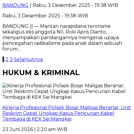
BANDUNG
| Rabu, 3 Desember 2025 - 19:38 WIB
Rabu, 3 Desember 2025 - 19:38 WIB
BANDUNG || — Mantan narapidana terorisme
sekaligus eks anggota NII, Roki Apris Dianto,
menyampaikan pandangannya mengenai upaya
pencegahan radikalisme pada anak dalam sebuah
forum…
Paginasi
1
2
3
Selanjutnya
pos
HUKUM & KRIMINAL
Kinerja Profesional Polsek Bosar Maligas Bersinar, Unit
Reskrim Cepat Ungkap Kasus Pencurian Kabel
Tembaga di KEK Sei Mangkei
23 Juni 2026 | 2:20 am WIB