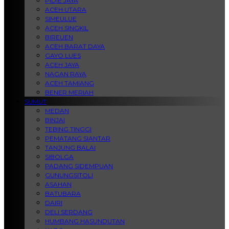
PIDIE JAYA
ACEH UTARA
SIMEULUE
ACEH SINGKIL
BIREUEN
ACEH BARAT DAYA
GAYO LUES
ACEH JAYA
NAGAN RAYA
ACEH TAMIANG
BENER MERIAH
SUMUT
MEDAN
BINJAI
TEBING TINGGI
PEMATANG SIANTAR
TANJUNG BALAI
SIBOLGA
PADANG SIDEMPUAN
GUNUNGSITOLI
ASAHAN
BATUBARA
DAIRI
DELI SERDANG
HUMBANG HASUNDUTAN