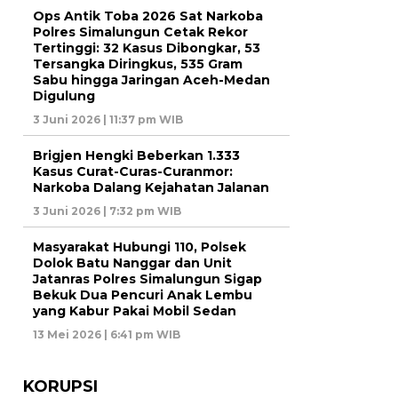
Ops Antik Toba 2026 Sat Narkoba
Polres Simalungun Cetak Rekor
Tertinggi: 32 Kasus Dibongkar, 53
Tersangka Diringkus, 535 Gram
Sabu hingga Jaringan Aceh-Medan
Digulung
3 Juni 2026 | 11:37 pm WIB
Brigjen Hengki Beberkan 1.333
Kasus Curat-Curas-Curanmor:
Narkoba Dalang Kejahatan Jalanan
3 Juni 2026 | 7:32 pm WIB
Masyarakat Hubungi 110, Polsek
Dolok Batu Nanggar dan Unit
Jatanras Polres Simalungun Sigap
Bekuk Dua Pencuri Anak Lembu
yang Kabur Pakai Mobil Sedan
13 Mei 2026 | 6:41 pm WIB
KORUPSI