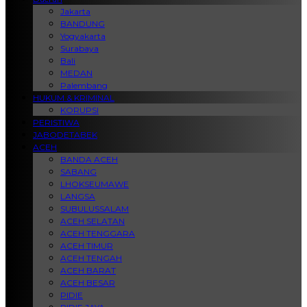
Jakarta
BANDUNG
Yogyakarta
Surabaya
Bali
MEDAN
Palembang
HUKUM & KRIMINAL
KORUPSI
PERISTIWA
JABODETABEK
ACEH
BANDA ACEH
SABANG
LHOKSEUMAWE
LANGSA
SUBULUSSALAM
ACEH SELATAN
ACEH TENGGARA
ACEH TIMUR
ACEH TENGAH
ACEH BARAT
ACEH BESAR
PIDIE