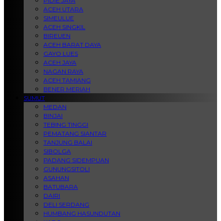
PIDIE JAYA
ACEH UTARA
SIMEULUE
ACEH SINGKIL
BIREUEN
ACEH BARAT DAYA
GAYO LUES
ACEH JAYA
NAGAN RAYA
ACEH TAMIANG
BENER MERIAH
SUMUT
MEDAN
BINJAI
TEBING TINGGI
PEMATANG SIANTAR
TANJUNG BALAI
SIBOLGA
PADANG SIDEMPUAN
GUNUNGSITOLI
ASAHAN
BATUBARA
DAIRI
DELI SERDANG
HUMBANG HASUNDUTAN