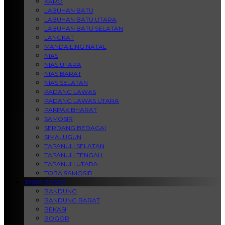
KARO
LABUHAN BATU
LABUHAN BATU UTARA
LABUHAN BATU SELATAN
LANGKAT
MANDAILING NATAL
NIAS
NIAS UTARA
NIAS BARAT
NIAS SELATAN
PADANG LAWAS
PADANG LAWAS UTARA
PAKPAK BHARAT
SAMOSIR
SERDANG BEDAGAI
SIMALUGUN
TAPANULI SELATAN
TAPANULI TENGAH
TAPANULI UTARA
TOBA SAMOSIR
JAWA BARAT
BANDUNG
BANDUNG BARAT
BEKASI
BOGOR