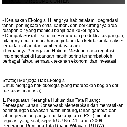
SCROLL TO RESUME CONTENT
• Kerusakan Ekologis: Hilangnya habitat alami, degradasi
tanah, peningkatan emisi karbon, dan berkurangnya area
resapan air yang memicu banjir dan kekeringan.
• Dampak Sosial-Ekonomi: Penurunan produktivitas pangan,
hilangnya mata pencaharian petani, dan ketidakadilan akses
terhadap lahan dan sumber daya alam.
• Lemahnya Penegakan Hukum: Meskipun ada regulasi,
implementasi di lapangan masih sering terhambat oleh
berbagai faktor, termasuk tekanan ekonomi dan investasi.
Strategi Menjaga Hak Ekologis
Untuk menjaga hak ekologis (yang merupakan bagian dari
hak asasi manusia):
1. Penguatan Kerangka Hukum dan Tata Ruang:
Penetapan Lahan Konservasi: Menetapkan dan memastikan
perlindungan kawasan hutan lindung, lahan gambut, dan
lahan pertanian pangan berkelanjutan (LP2B) melalui
regulasi yang kuat, seperti UU No. 41 Tahun 2009.
Penerapan Rencana Tata Ruang Wilayah (RTRW):