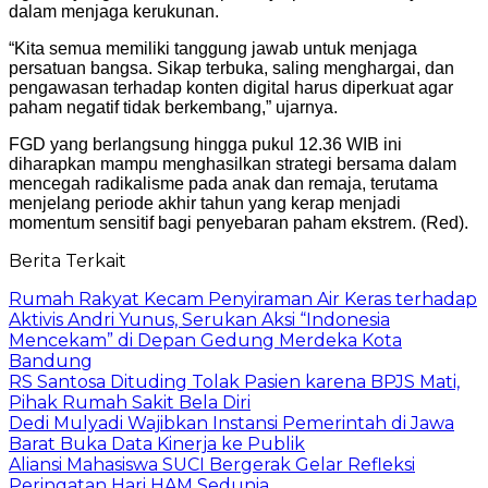
dalam menjaga kerukunan.
“Kita semua memiliki tanggung jawab untuk menjaga
persatuan bangsa. Sikap terbuka, saling menghargai, dan
pengawasan terhadap konten digital harus diperkuat agar
paham negatif tidak berkembang,” ujarnya.
FGD yang berlangsung hingga pukul 12.36 WIB ini
diharapkan mampu menghasilkan strategi bersama dalam
mencegah radikalisme pada anak dan remaja, terutama
menjelang periode akhir tahun yang kerap menjadi
momentum sensitif bagi penyebaran paham ekstrem. (Red).
Berita Terkait
Rumah Rakyat Kecam Penyiraman Air Keras terhadap
Aktivis Andri Yunus, Serukan Aksi “Indonesia
Mencekam” di Depan Gedung Merdeka Kota
Bandung
RS Santosa Dituding Tolak Pasien karena BPJS Mati,
Pihak Rumah Sakit Bela Diri
Dedi Mulyadi Wajibkan Instansi Pemerintah di Jawa
Barat Buka Data Kinerja ke Publik
Aliansi Mahasiswa SUCI Bergerak Gelar Refleksi
Peringatan Hari HAM Sedunia