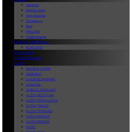
Jakarta
BANDUNG
Yogyakarta
Surabaya
Bali
MEDAN
Palembang
HUKUM & KRIMINAL
KORUPSI
PERISTIWA
JABODETABEK
ACEH
BANDA ACEH
SABANG
LHOKSEUMAWE
LANGSA
SUBULUSSALAM
ACEH SELATAN
ACEH TENGGARA
ACEH TIMUR
ACEH TENGAH
ACEH BARAT
ACEH BESAR
PIDIE