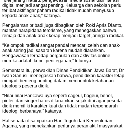
“Menjelang Nataru, pengawasan media sosial dan literasi
digital menjadi sangat penting. Keluarga dan sekolah perlu
terlibat aktif agar paham radikal tidak mudah menyusup
kepada anak-anak,” katanya.
Pengalaman pribadi juga dibagikan oleh Roki Apris Dianto,
mantan narapidana terorisme, yang menegaskan bahwa,
remaja dan anak-anak kerap menjadi target jaringan radikal.
“Kelompok radikal sangat pandai mencari celah dan anak-
anak sering jadi sasaran karena mudah diarahkan.
Pengawasan terhadap pergaulan dan aktivitas online
mereka adalah kunci pencegahan,” tuturnya.
Sementara itu, perwakilan Dinas Pendidikan Jawa Barat, Dr.
Iwan Sanusi, menegaskan bahwa, pendidikan karakter tetap
menjadi benteng penting dalam membentuk ketahanan
ideologis peserta didik.
“Nilai-nilai Pancawaluya seperti cageur, bageur, bener,
pinter, dan singer harus ditanamkan sejak dini agar peserta
didik memiliki karakter kuat dan tidak mudah terpengaruh
ideologi berbahaya,” katanya.
Hal senada disampaikan Hari Teguh dari Kementerian
Agama, yang menekankan perlunya peran aktif masyarakat