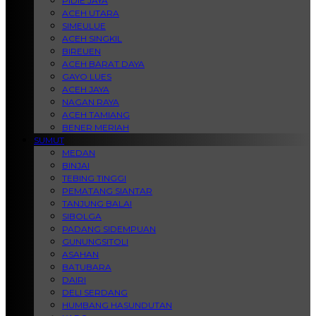
PIDIE JAYA
ACEH UTARA
SIMEULUE
ACEH SINGKIL
BIREUEN
ACEH BARAT DAYA
GAYO LUES
ACEH JAYA
NAGAN RAYA
ACEH TAMIANG
BENER MERIAH
SUMUT
MEDAN
BINJAI
TEBING TINGGI
PEMATANG SIANTAR
TANJUNG BALAI
SIBOLGA
PADANG SIDEMPUAN
GUNUNGSITOLI
ASAHAN
BATUBARA
DAIRI
DELI SERDANG
HUMBANG HASUNDUTAN