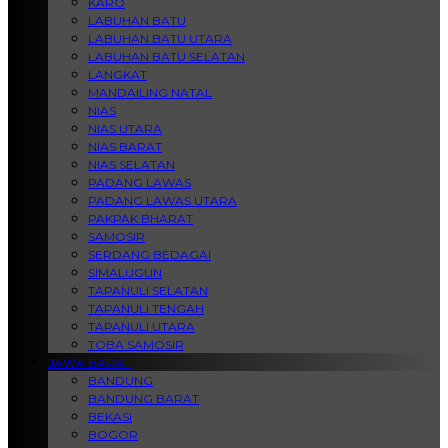
KARO
LABUHAN BATU
LABUHAN BATU UTARA
LABUHAN BATU SELATAN
LANGKAT
MANDAILING NATAL
NIAS
NIAS UTARA
NIAS BARAT
NIAS SELATAN
PADANG LAWAS
PADANG LAWAS UTARA
PAKPAK BHARAT
SAMOSIR
SERDANG BEDAGAI
SIMALUGUN
TAPANULI SELATAN
TAPANULI TENGAH
TAPANULI UTARA
TOBA SAMOSIR
JAWA BARAT
BANDUNG
BANDUNG BARAT
BEKASI
BOGOR