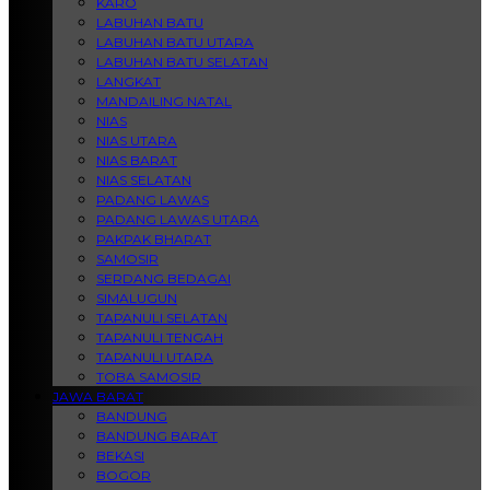
KARO
LABUHAN BATU
LABUHAN BATU UTARA
LABUHAN BATU SELATAN
LANGKAT
MANDAILING NATAL
NIAS
NIAS UTARA
NIAS BARAT
NIAS SELATAN
PADANG LAWAS
PADANG LAWAS UTARA
PAKPAK BHARAT
SAMOSIR
SERDANG BEDAGAI
SIMALUGUN
TAPANULI SELATAN
TAPANULI TENGAH
TAPANULI UTARA
TOBA SAMOSIR
JAWA BARAT
BANDUNG
BANDUNG BARAT
BEKASI
BOGOR