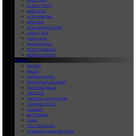
PIDIE JAYA
ACEH UTARA
SIMEULUE
ACEH SINGKIL
BIREUEN
ACEH BARAT DAYA
GAYO LUES
ACEH JAYA
NAGAN RAYA
ACEH TAMIANG
BENER MERIAH
SUMUT
MEDAN
BINJAI
TEBING TINGGI
PEMATANG SIANTAR
TANJUNG BALAI
SIBOLGA
PADANG SIDEMPUAN
GUNUNGSITOLI
ASAHAN
BATUBARA
DAIRI
DELI SERDANG
HUMBANG HASUNDUTAN