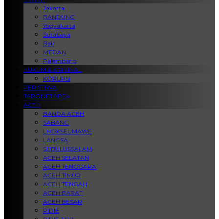
Jakarta
BANDUNG
Yogyakarta
Surabaya
Bali
MEDAN
Palembang
HUKUM & KRIMINAL
KORUPSI
PERISTIWA
JABODETABEK
ACEH
BANDA ACEH
SABANG
LHOKSEUMAWE
LANGSA
SUBULUSSALAM
ACEH SELATAN
ACEH TENGGARA
ACEH TIMUR
ACEH TENGAH
ACEH BARAT
ACEH BESAR
PIDIE