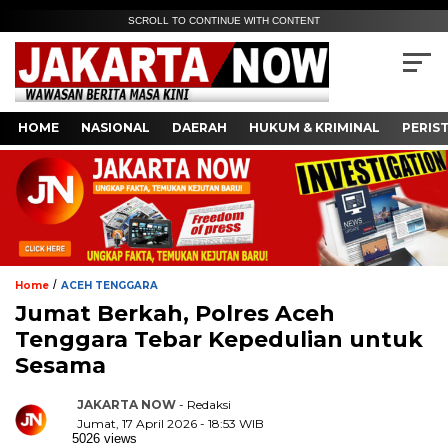
SCROLL TO CONTINUE WITH CONTENT
HOME
NASIONAL
DAERAH
HUKUM & KRIMINAL
PERIS
/
Home
ACEH TENGGARA
Jumat Berkah, Polres Aceh
Tenggara Tebar Kepedulian untuk
Sesama
JAKARTA NOW
- Redaksi
Jumat, 17 April 2026 - 18:53 WIB
5026 views