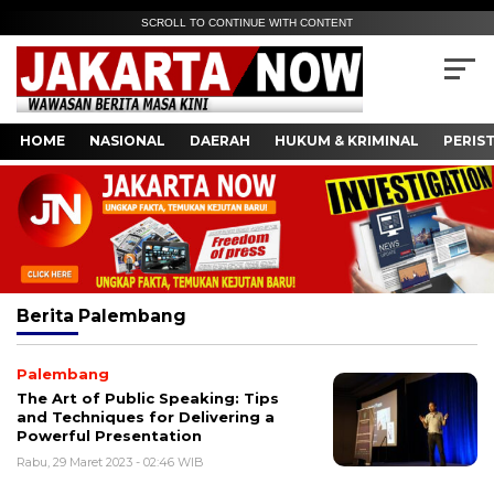
SCROLL TO CONTINUE WITH CONTENT
HOME
NASIONAL
DAERAH
HUKUM & KRIMINAL
PERIS
Berita
Palembang
Palembang
The Art of Public Speaking: Tips
and Techniques for Delivering a
Powerful Presentation
Rabu, 29 Maret 2023 - 02:46 WIB