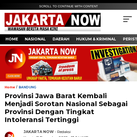
SCROLL TO CONTINUE WITH CONTENT
HOME
NASIONAL
DAERAH
HUKUM & KRIMINAL
PERIS
/
Home
BANDUNG
Provinsi Jawa Barat Kembali
Menjadi Sorotan Nasional Sebagai
Provinsi Dengan Tingkat
Intoleransi Tertinggi
JAKARTA NOW
- Redaksi