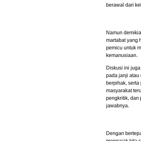
berawal dari ke
Namun demikian
martabat yang h
pemicu untuk m
kemanusiaan.
Diskusi ini ju
pada janji atau
berpihak, sert
masyarakat ter
pengkritik, da
jawabnya.
Dengan bertepa
mengajak kita 