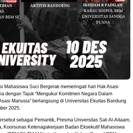
si Mahasiswa Suci Bergerak memeringati hari Hak Asasi
ia dengan Tajuk “Mengukur Komitmen Negara Dalam
sasi Manusia” berlangsung di Universitas Ekuitas Bandung
ber 2025.
ersebut sebagai Pemantik, Presma Universitas Sali Al-Aitaam,
a, Koorsunas Ketenagakerjaan Badan Eksekutif Mahasiswa