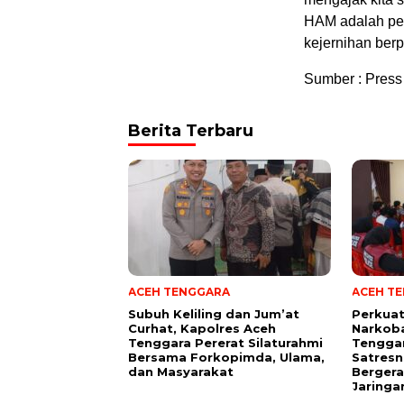
HAM adalah pe
kejernihan berp
Sumber : Press
Berita Terbaru
ACEH TENGGARA
ACEH T
Subuh Keliling dan Jum’at
Perkua
Curhat, Kapolres Aceh
Narkoba
Tenggara Pererat Silaturahmi
Tengga
Bersama Forkopimda, Ulama,
Satresn
dan Masyarakat
Bergera
Jaringa