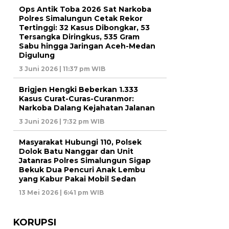
Ops Antik Toba 2026 Sat Narkoba
Polres Simalungun Cetak Rekor
Tertinggi: 32 Kasus Dibongkar, 53
Tersangka Diringkus, 535 Gram
Sabu hingga Jaringan Aceh-Medan
Digulung
3 Juni 2026 | 11:37 pm WIB
Brigjen Hengki Beberkan 1.333
Kasus Curat-Curas-Curanmor:
Narkoba Dalang Kejahatan Jalanan
3 Juni 2026 | 7:32 pm WIB
Masyarakat Hubungi 110, Polsek
Dolok Batu Nanggar dan Unit
Jatanras Polres Simalungun Sigap
Bekuk Dua Pencuri Anak Lembu
yang Kabur Pakai Mobil Sedan
13 Mei 2026 | 6:41 pm WIB
KORUPSI