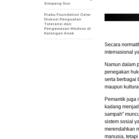
Simpang Siur
Prabu Foundation Gelar
Diskusi Penguatan
Toleransi dan
Pengawasan Medsos di
Kalangan Anak
Secara normatif
internasional y
Namun dalam pr
penegakan huku
serta berbagai 
maupun kultural
Pemantik juga 
kadang menjad
sampah” muncul 
sistem sosial 
merendahkan ma
manusia, tetapi