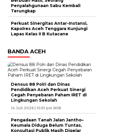
Berbuah Hasil, Seorang
Penyalahgunaan Sabu Kembali
Terungkap
Perkuat Sinergitas Antar-Instansi,
Kapolres Aceh Tenggara Kunjungi
Lapas Kelas II B Kutacane
BANDA ACEH
Densus 88 Polri dan Dinas
Pendidikan Aceh Perkuat Sinergi
Cegah Penyebaran Paham IRET di
Lingkungan Sekolah
14 Juli 2026 | 10:51 pm WIB
Pengadaan Tanah Jalan Jantho–
Keumala Diduga Belum Tuntas,
Konsultasi Publik Masih Digelar