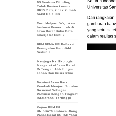
Seluruh Indone
RS Santosa Dituding
Tolak Pasien karena
Universitas Sa
BPJS Mati, Pihak Rumah
Sakit Bela Diri
Dari rangkaian
Dedi Mulyadi Wajibkan
gambaran bahwa
Instansi Pemerintah di
yang tertulis,
Jawa Barat Buka Data
Kinerja ke Publik
dalam realitas s
BEM REMA UPI Refleksi
Peringatan Hari HAM
Sedunia
Menjaga Hal Ekologis
Masyarakat Jawa Barat
Di Tengah Alih Fungsi
Lahan Dan Krisis Iklim
Provinsi Jawa Barat
Kembali Menjadi Sorotan
Nasional Sebagai
Provinsi Dengan Tingkat
Intoleransi Tertinggi
Kajian BEM FH
UNISBA“Membaca Ulang
Pasal-Pasal KUHAP Yang