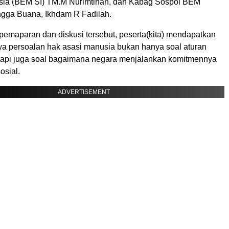
sia (BEM SI) TM.M Nurimtihan, dan Kabag Sospol BEM
ngga Buana, Ikhdam R Fadilah.
 pemaparan dan diskusi tersebut, peserta(kita) mendapatkan
 persoalan hak asasi manusia bukan hanya soal aturan
 tetapi juga soal bagaimana negara menjalankan komitmennya
osial.
ADVERTISEMENT