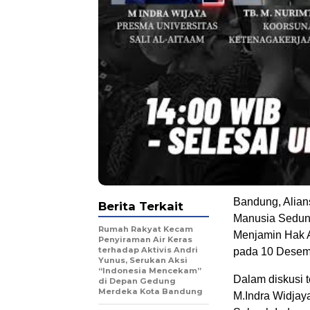
Bandung, Alian
Berita Terkait
Manusia Sedun
Rumah Rakyat Kecam
Menjamin Hak A
Penyiraman Air Keras
terhadap Aktivis Andri
pada 10 Desem
Yunus, Serukan Aksi
“Indonesia Mencekam”
Dalam diskusi t
di Depan Gedung
Merdeka Kota Bandung
M.Indra Widjay