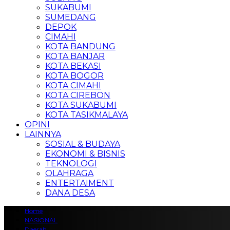
SUKABUMI
SUMEDANG
DEPOK
CIMAHI
KOTA BANDUNG
KOTA BANJAR
KOTA BEKASI
KOTA BOGOR
KOTA CIMAHI
KOTA CIREBON
KOTA SUKABUMI
KOTA TASIKMALAYA
OPINI
LAINNYA
SOSIAL & BUDAYA
EKONOMI & BISNIS
TEKNOLOGI
OLAHRAGA
ENTERTAIMENT
DANA DESA
Home
NASIONAL
Daerah