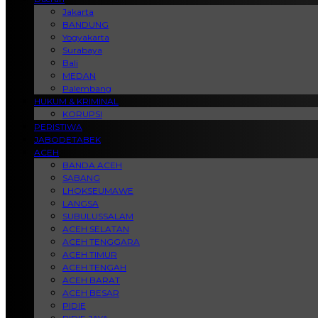
Jakarta
BANDUNG
Yogyakarta
Surabaya
Bali
MEDAN
Palembang
HUKUM & KRIMINAL
KORUPSI
PERISTIWA
JABODETABEK
ACEH
BANDA ACEH
SABANG
LHOKSEUMAWE
LANGSA
SUBULUSSALAM
ACEH SELATAN
ACEH TENGGARA
ACEH TIMUR
ACEH TENGAH
ACEH BARAT
ACEH BESAR
PIDIE