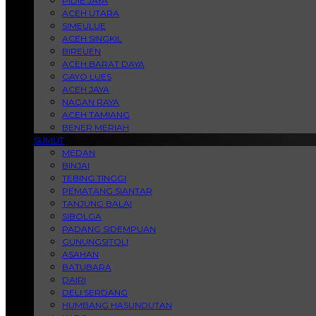
PIDIE JAYA
ACEH UTARA
SIMEULUE
ACEH SINGKIL
BIREUEN
ACEH BARAT DAYA
GAYO LUES
ACEH JAYA
NAGAN RAYA
ACEH TAMIANG
BENER MERIAH
SUMUT
MEDAN
BINJAI
TEBING TINGGI
PEMATANG SIANTAR
TANJUNG BALAI
SIBOLGA
PADANG SIDEMPUAN
GUNUNGSITOLI
ASAHAN
BATUBARA
DAIRI
DELI SERDANG
HUMBANG HASUNDUTAN