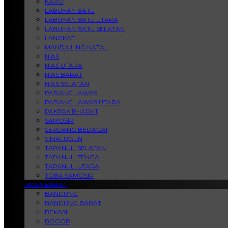
KARO
LABUHAN BATU
LABUHAN BATU UTARA
LABUHAN BATU SELATAN
LANGKAT
MANDAILING NATAL
NIAS
NIAS UTARA
NIAS BARAT
NIAS SELATAN
PADANG LAWAS
PADANG LAWAS UTARA
PAKPAK BHARAT
SAMOSIR
SERDANG BEDAGAI
SIMALUGUN
TAPANULI SELATAN
TAPANULI TENGAH
TAPANULI UTARA
TOBA SAMOSIR
JAWA BARAT
BANDUNG
BANDUNG BARAT
BEKASI
BOGOR