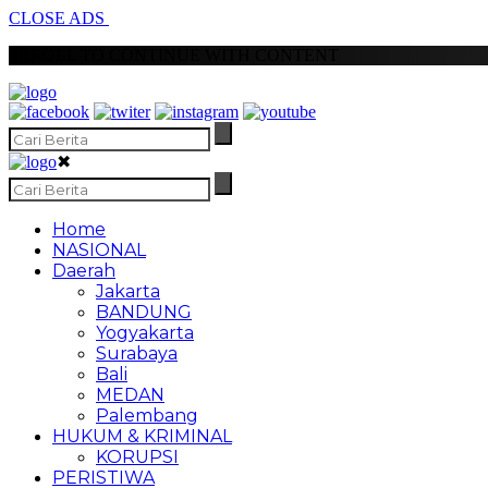
CLOSE ADS
SCROLL TO CONTINUE WITH CONTENT
✖
Home
NASIONAL
Daerah
Jakarta
BANDUNG
Yogyakarta
Surabaya
Bali
MEDAN
Palembang
HUKUM & KRIMINAL
KORUPSI
PERISTIWA