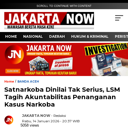
SCROLL TO CONTINUE WITH CONTENT
HOME
NASIONAL
DAERAH
HUKUM & KRIMINAL
PERIS
/
Home
BANDA ACEH
Satnarkoba Dinilai Tak Serius, LSM
Tagih Akuntabilitas Penanganan
Kasus Narkoba
JAKARTA NOW
- Redaksi
Rabu, 14 Januari 2026 - 20:37 WIB
5058 views