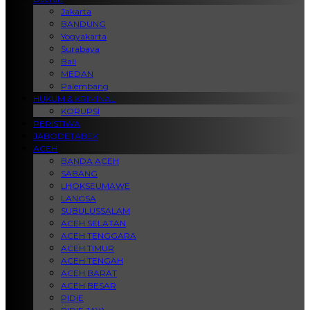
Jakarta
BANDUNG
Yogyakarta
Surabaya
Bali
MEDAN
Palembang
HUKUM & KRIMINAL
KORUPSI
PERISTIWA
JABODETABEK
ACEH
BANDA ACEH
SABANG
LHOKSEUMAWE
LANGSA
SUBULUSSALAM
ACEH SELATAN
ACEH TENGGARA
ACEH TIMUR
ACEH TENGAH
ACEH BARAT
ACEH BESAR
PIDIE