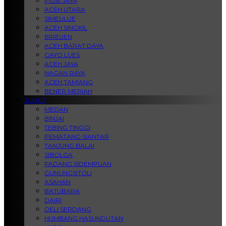
PIDIE JAYA
ACEH UTARA
SIMEULUE
ACEH SINGKIL
BIREUEN
ACEH BARAT DAYA
GAYO LUES
ACEH JAYA
NAGAN RAYA
ACEH TAMIANG
BENER MERIAH
SUMUT
MEDAN
BINJAI
TEBING TINGGI
PEMATANG SIANTAR
TANJUNG BALAI
SIBOLGA
PADANG SIDEMPUAN
GUNUNGSITOLI
ASAHAN
BATUBARA
DAIRI
DELI SERDANG
HUMBANG HASUNDUTAN