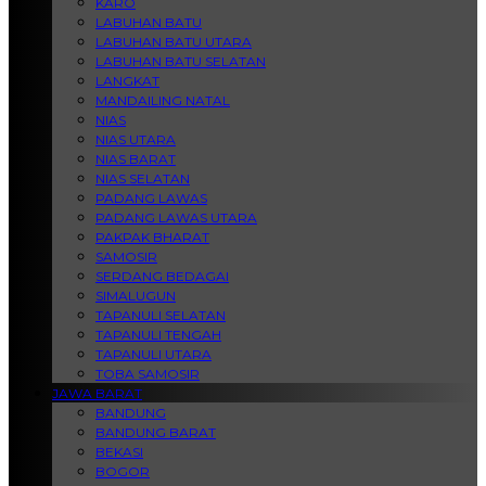
KARO
LABUHAN BATU
LABUHAN BATU UTARA
LABUHAN BATU SELATAN
LANGKAT
MANDAILING NATAL
NIAS
NIAS UTARA
NIAS BARAT
NIAS SELATAN
PADANG LAWAS
PADANG LAWAS UTARA
PAKPAK BHARAT
SAMOSIR
SERDANG BEDAGAI
SIMALUGUN
TAPANULI SELATAN
TAPANULI TENGAH
TAPANULI UTARA
TOBA SAMOSIR
JAWA BARAT
BANDUNG
BANDUNG BARAT
BEKASI
BOGOR