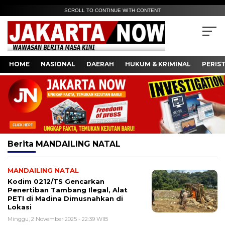
SCROLL TO CONTINUE WITH CONTENT
HOME
NASIONAL
DAERAH
HUKUM & KRIMINAL
PERIS
Berita
MANDAILING NATAL
MANDAILING NATAL
Kodim 0212/TS Gencarkan
Penertiban Tambang Ilegal, Alat
PETI di Madina Dimusnahkan di
Lokasi
Minggu, 2 November 2025 - 22:39 WIB