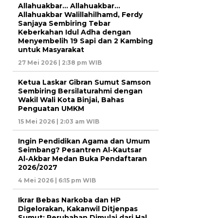
Allahuakbar… Allahuakbar…
Allahuakbar Walillahilhamd, Ferdy
Sanjaya Sembiring Tebar
Keberkahan Idul Adha dengan
Menyembelih 19 Sapi dan 2 Kambing
untuk Masyarakat
27 Mei 2026 | 2:38 pm WIB
Ketua Laskar Gibran Sumut Samson
Sembiring Bersilaturahmi dengan
Wakil Wali Kota Binjai, Bahas
Penguatan UMKM
15 Mei 2026 | 2:03 am WIB
Ingin Pendidikan Agama dan Umum
Seimbang? Pesantren Al-Kautsar
Al-Akbar Medan Buka Pendaftaran
2026/2027
4 Mei 2026 | 6:15 pm WIB
Ikrar Bebas Narkoba dan HP
Digelorakan, Kakanwil Ditjenpas
Sumut: Perubahan Dimulai dari Hal