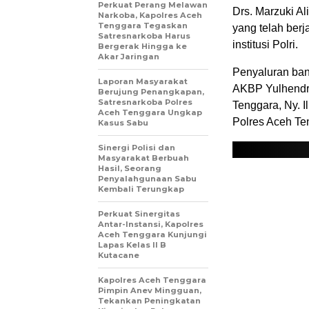
Perkuat Perang Melawan
Drs. Marzuki A
Narkoba, Kapolres Aceh
Tenggara Tegaskan
yang telah ber
Satresnarkoba Harus
institusi Polri.
Bergerak Hingga ke
Akar Jaringan
Penyaluran ban
Laporan Masyarakat
AKBP Yulhendri
Berujung Penangkapan,
Satresnarkoba Polres
Tenggara, Ny. I
Aceh Tenggara Ungkap
Polres Aceh Te
Kasus Sabu
Sinergi Polisi dan
Masyarakat Berbuah
Hasil, Seorang
Penyalahgunaan Sabu
Kembali Terungkap
Perkuat Sinergitas
Antar-Instansi, Kapolres
Aceh Tenggara Kunjungi
Lapas Kelas II B
Kutacane
Kapolres Aceh Tenggara
Pimpin Anev Mingguan,
Tekankan Peningkatan