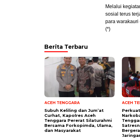
Melalui kegiat
sosial terus te
para warakauri 
(*)
Berita Terbaru
ACEH TENGGARA
ACEH T
Subuh Keliling dan Jum’at
Perkua
Curhat, Kapolres Aceh
Narkoba
Tenggara Pererat Silaturahmi
Tengga
Bersama Forkopimda, Ulama,
Satresn
dan Masyarakat
Bergera
Jaringa