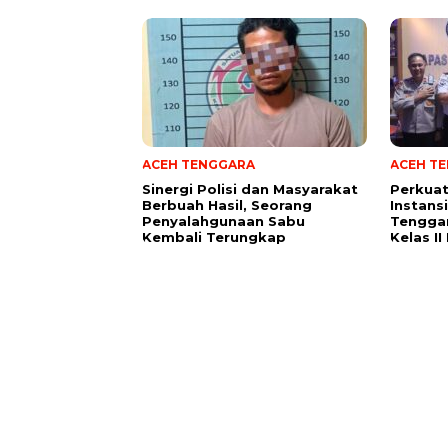
ACEH TENGGARA
ACEH T
Sinergi Polisi dan Masyarakat
Perkuat
Berbuah Hasil, Seorang
Instans
Penyalahgunaan Sabu
Tenggar
Kembali Terungkap
Kelas I