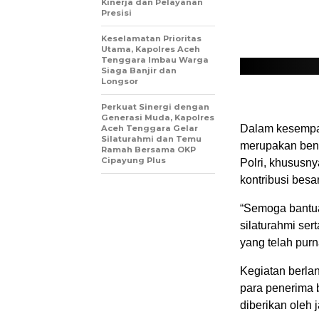
Kinerja dan Pelayanan
Presisi
Keselamatan Prioritas
Utama, Kapolres Aceh
Tenggara Imbau Warga
Siaga Banjir dan
Longsor
Perkuat Sinergi dengan
Generasi Muda, Kapolres
Dalam kesempat
Aceh Tenggara Gelar
Silaturahmi dan Temu
merupakan bent
Ramah Bersama OKP
Cipayung Plus
Polri, khususn
kontribusi bes
“Semoga bantua
silaturahmi se
yang telah purn
Kegiatan berla
para penerima 
diberikan oleh 