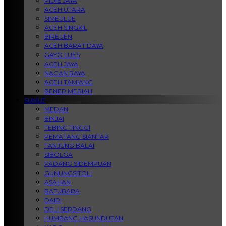
PIDIE JAYA
ACEH UTARA
SIMEULUE
ACEH SINGKIL
BIREUEN
ACEH BARAT DAYA
GAYO LUES
ACEH JAYA
NAGAN RAYA
ACEH TAMIANG
BENER MERIAH
SUMUT
MEDAN
BINJAI
TEBING TINGGI
PEMATANG SIANTAR
TANJUNG BALAI
SIBOLGA
PADANG SIDEMPUAN
GUNUNGSITOLI
ASAHAN
BATUBARA
DAIRI
DELI SERDANG
HUMBANG HASUNDUTAN