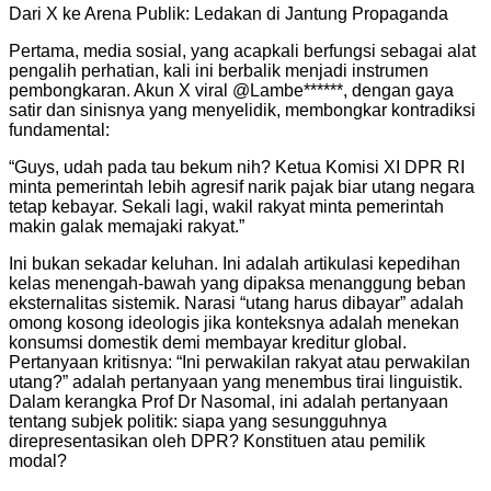
Dari X ke Arena Publik: Ledakan di Jantung Propaganda
Pertama, media sosial, yang acapkali berfungsi sebagai alat
pengalih perhatian, kali ini berbalik menjadi instrumen
pembongkaran. Akun X viral @Lambe******, dengan gaya
satir dan sinisnya yang menyelidik, membongkar kontradiksi
fundamental:
“Guys, udah pada tau bekum nih? Ketua Komisi XI DPR RI
minta pemerintah lebih agresif narik pajak biar utang negara
tetap kebayar. Sekali lagi, wakil rakyat minta pemerintah
makin galak memajaki rakyat.”
Ini bukan sekadar keluhan. Ini adalah artikulasi kepedihan
kelas menengah-bawah yang dipaksa menanggung beban
eksternalitas sistemik. Narasi “utang harus dibayar” adalah
omong kosong ideologis jika konteksnya adalah menekan
konsumsi domestik demi membayar kreditur global.
Pertanyaan kritisnya: “Ini perwakilan rakyat atau perwakilan
utang?” adalah pertanyaan yang menembus tirai linguistik.
Dalam kerangka Prof Dr Nasomal, ini adalah pertanyaan
tentang subjek politik: siapa yang sesungguhnya
direpresentasikan oleh DPR? Konstituen atau pemilik
modal?