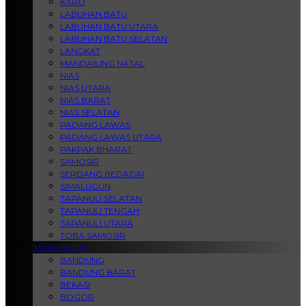
KARO
LABUHAN BATU
LABUHAN BATU UTARA
LABUHAN BATU SELATAN
LANGKAT
MANDAILING NATAL
NIAS
NIAS UTARA
NIAS BARAT
NIAS SELATAN
PADANG LAWAS
PADANG LAWAS UTARA
PAKPAK BHARAT
SAMOSIR
SERDANG BEDAGAI
SIMALUGUN
TAPANULI SELATAN
TAPANULI TENGAH
TAPANULI UTARA
TOBA SAMOSIR
JAWA BARAT
BANDUNG
BANDUNG BARAT
BEKASI
BOGOR