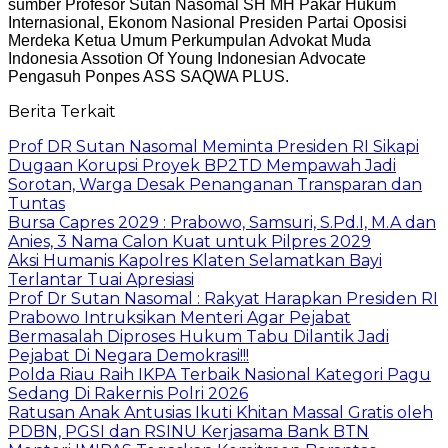
sumber Profesor Sutan Nasomal SH MH Pakar Hukum
Internasional, Ekonom Nasional Presiden Partai Oposisi
Merdeka Ketua Umum Perkumpulan Advokat Muda
Indonesia Assotion Of Young Indonesian Advocate
Pengasuh Ponpes ASS SAQWA PLUS.
Berita Terkait
Prof DR Sutan Nasomal Meminta Presiden RI Sikapi
Dugaan Korupsi Proyek BP2TD Mempawah Jadi
Sorotan, Warga Desak Penanganan Transparan dan
Tuntas
Bursa Capres 2029 : Prabowo, Samsuri, S.Pd.I, M.A dan
Anies, 3 Nama Calon Kuat untuk Pilpres 2029
Aksi Humanis Kapolres Klaten Selamatkan Bayi
Terlantar Tuai Apresiasi
Prof Dr Sutan Nasomal : Rakyat Harapkan Presiden RI
Prabowo Intruksikan Menteri Agar Pejabat
Bermasalah Diproses Hukum Tabu Dilantik Jadi
Pejabat Di Negara Demokrasi!!!
Polda Riau Raih IKPA Terbaik Nasional Kategori Pagu
Sedang Di Rakernis Polri 2026
Ratusan Anak Antusias Ikuti Khitan Massal Gratis oleh
PDBN, PGSI dan RSINU Kerjasama Bank BTN