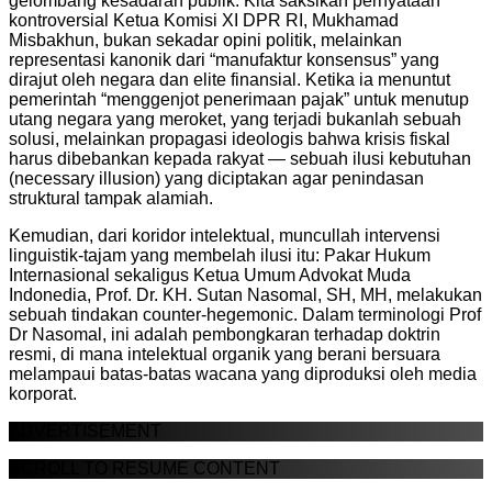
gelombang kesadaran publik. Kita saksikan pernyataan
kontroversial Ketua Komisi XI DPR RI, Mukhamad
Misbakhun, bukan sekadar opini politik, melainkan
representasi kanonik dari “manufaktur konsensus” yang
dirajut oleh negara dan elite finansial. Ketika ia menuntut
pemerintah “menggenjot penerimaan pajak” untuk menutup
utang negara yang meroket, yang terjadi bukanlah sebuah
solusi, melainkan propagasi ideologis bahwa krisis fiskal
harus dibebankan kepada rakyat — sebuah ilusi kebutuhan
(necessary illusion) yang diciptakan agar penindasan
struktural tampak alamiah.
Kemudian, dari koridor intelektual, muncullah intervensi
linguistik-tajam yang membelah ilusi itu: Pakar Hukum
Internasional sekaligus Ketua Umum Advokat Muda
Indonedia, Prof. Dr. KH. Sutan Nasomal, SH, MH, melakukan
sebuah tindakan counter-hegemonic. Dalam terminologi Prof
Dr Nasomal, ini adalah pembongkaran terhadap doktrin
resmi, di mana intelektual organik yang berani bersuara
melampaui batas-batas wacana yang diproduksi oleh media
korporat.
ADVERTISEMENT
SCROLL TO RESUME CONTENT