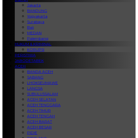
Jakarta
BANDUNG
Yogyakarta
Surabaya
Bali
MEDAN
Palembang
HUKUM & KRIMINAL
KORUPSI
PERISTIWA
JABODETABEK
ACEH
BANDA ACEH
SABANG
LHOKSEUMAWE
LANGSA
SUBULUSSALAM
ACEH SELATAN
ACEH TENGGARA
ACEH TIMUR
ACEH TENGAH
ACEH BARAT
ACEH BESAR
PIDIE