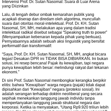
Intervensi Prof. Dr. Sutan Nasomal: Suara di Luar Arena
yang Diizinkan
Lalu, di tengah debur ombak kemarahan publik yang
acapkali diserap dan diredam oleh algoritma, muncullah
suara dari otoritas moral-intelektual. Prof. Dr. KH. Sutan
Nasomal, SH, MH, melakukan apa yang dalam tradisi
intelektual radikal disebut sebagai “Speaking truth to power”
(Menyampaikan kebenaran kepada pihak yang berkuas).
Pernyataannya adalah sebuah aksi linguistik yang bersifat
performatif dan transformatif:
“Saya, Prof. Dr. KH. Sutan Nasomal, SH, MH, angkat bicara
tegas! Desakan DPR ini TIDAK BISA DIBIARKAN. Ini bukan
solusi, ini resep bencana! Pajak itu kewajiban, tapi negara
punya kewajiban lebih besar: melindungi rakyat dari tekanan
ekonomi.”
Di sini Prof. Sutan Nasomal membongkar kerangka berpikir
elitis: bahwa “Kewajiban” warga negara (pajak) tidak dapat
dipisahkan dari “Kewajiban” negara (proteksi sosial). Ini
adalah serangan terhadap doktrin neoliberal yang secara
sepihak menekankan tanggung jawab individu tanpa
mempertanyakan tanggung jawab struktural negara dan
korporasi. Ketika ia menyatakan, “Utang Rp9.920 triliun lebih