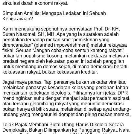
sirkulasi darah ekonomi rakyat.
Simpulan Analitis: Mengapa Ledakan Ini Sebuah
Keniscayaan?
Kami mendukung sepenuhnya pernyataan Prof. Dr. KH.
Sutan Nasomal, SH, MH. Apa yang ia suarakan adalah
penolakan terhadap mekanisme “pemiskinan yang
direncanakan” (planned impoverishment) melalui rekayasa
fiskal. Seruan “Jangan coba-coba sentuh kantong rakyat!”
bukanlah populisme kosong, melainkan deklarasi melawan
predasi negara oleh kekuatan pasar. Ini adalah panggilan
untuk membangun demos sejati, di mana demokrasi berarti
kekuasaan rakyat, bukan kekuasaan kreditur.
Jagat maya panas. Tapi panasnya bukan sekadar viralitas,
melainkan panasnya kesadaran kelas yang perlahan-lahan
mencairkan kebekuan ideologis. Pilihannya kini jelas: DPR
mendinginkan suhu dengan menjadi alat pemadam aspirasi,
atau tersapu gelombang rakyat yang menuntut demokrasi
bukan hanya di bilik suara, melainkan di setiap ayat undang-
undang yang mengatur isi dompet dan piring makan mereka.
Tolak Pajak Membabi Buta! Utang Harus Dikelola Secara
Demokratis, Bukan Dilimpahkan ke Punggung Rakyat. Nara