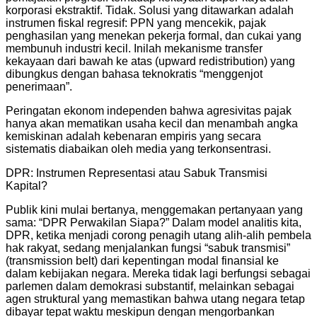
korporasi ekstraktif. Tidak. Solusi yang ditawarkan adalah
instrumen fiskal regresif: PPN yang mencekik, pajak
penghasilan yang menekan pekerja formal, dan cukai yang
membunuh industri kecil. Inilah mekanisme transfer
kekayaan dari bawah ke atas (upward redistribution) yang
dibungkus dengan bahasa teknokratis “menggenjot
penerimaan”.
Peringatan ekonom independen bahwa agresivitas pajak
hanya akan mematikan usaha kecil dan menambah angka
kemiskinan adalah kebenaran empiris yang secara
sistematis diabaikan oleh media yang terkonsentrasi.
DPR: Instrumen Representasi atau Sabuk Transmisi
Kapital?
Publik kini mulai bertanya, menggemakan pertanyaan yang
sama: “DPR Perwakilan Siapa?” Dalam model analitis kita,
DPR, ketika menjadi corong penagih utang alih-alih pembela
hak rakyat, sedang menjalankan fungsi “sabuk transmisi”
(transmission belt) dari kepentingan modal finansial ke
dalam kebijakan negara. Mereka tidak lagi berfungsi sebagai
parlemen dalam demokrasi substantif, melainkan sebagai
agen struktural yang memastikan bahwa utang negara tetap
dibayar tepat waktu meskipun dengan mengorbankan