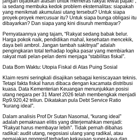
jangan dijadikan alasan untuk memeras rakyat lewat pajak!”,
ia sedang membuka kedok problem eksternalitas: siapakah
yang menikmati akumulasi utang tersebut? Untuk siapa
proyek-proyek mercusuar itu? Untuk siapa bunga obligasi itu
dibayarkan? Dan siapa yang kini disuruh membayar?
Pernyataannya yang tajam, “Rakyat sedang babak belur.
Harga pokok naik, pendidikan mahal, kesehatan mencekik,
daya beli ambrol. Jangan tambah sakitnya!” adalah
pengingkaran total terhadap logika pasar yang membiarkan
rakyat mati pelan-pelan demi menjaga “stabilitas fiskal”.
Data Bom Waktu: Utopia Fiskal di Atas Puing Sosial
Klaim resmi seringkali disajikan sebagai keniscayaan teknis.
Tetapi fakta fiskal harus dibaca dengan kacamata distribusi
kuasa. Data Kementerian Keuangan menunjukkan posisi
utang negara per 31 Maret 2026 telah membengkak menjadi
Rp9.920,42 triliun. Dikatakan pula Debt Service Ratio
“kurang ideal”.
Dalam analisis Prof Dr Sutan Nasomal, “kurang ideal”
adalah pemaknaan elitis yang diterjemahkan menjadi:
“Rakyat harus membayar lebih”. Tidak pernah dibahas
radikal: audit utang, negosiasi ulang yang radikal, atau
pemajakan progresif terhadap kekayaan super-kaya dan