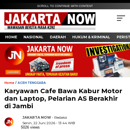
SCROLL TO CONTINUE WITH CONTENT
HOME
NASIONAL
DAERAH
HUKUM & KRIMINAL
PERIS
/
Home
ACEH TENGGARA
Karyawan Cafe Bawa Kabur Motor
dan Laptop, Pelarian AS Berakhir
di Jambi
JAKARTA NOW
- Redaksi
Senin, 22 Juni 2026 - 13:44 WIB
5026 views