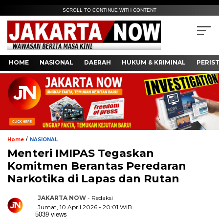
SCROLL TO CONTINUE WITH CONTENT
HOME
NASIONAL
DAERAH
HUKUM & KRIMINAL
PERIS
/
Home
NASIONAL
Menteri IMIPAS Tegaskan
Komitmen Berantas Peredaran
Narkotika di Lapas dan Rutan
JAKARTA NOW
- Redaksi
Jumat, 10 April 2026 - 20:01 WIB
5039 views