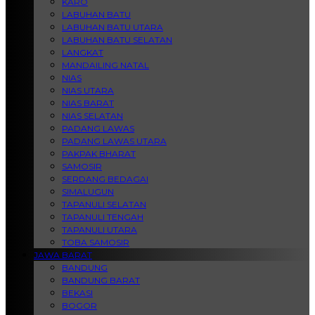
KARO
LABUHAN BATU
LABUHAN BATU UTARA
LABUHAN BATU SELATAN
LANGKAT
MANDAILING NATAL
NIAS
NIAS UTARA
NIAS BARAT
NIAS SELATAN
PADANG LAWAS
PADANG LAWAS UTARA
PAKPAK BHARAT
SAMOSIR
SERDANG BEDAGAI
SIMALUGUN
TAPANULI SELATAN
TAPANULI TENGAH
TAPANULI UTARA
TOBA SAMOSIR
JAWA BARAT
BANDUNG
BANDUNG BARAT
BEKASI
BOGOR