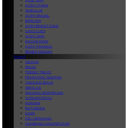
PIDIE JAYA
ACEH UTARA
SIMEULUE
ACEH SINGKIL
BIREUEN
ACEH BARAT DAYA
GAYO LUES
ACEH JAYA
NAGAN RAYA
ACEH TAMIANG
BENER MERIAH
SUMUT
MEDAN
BINJAI
TEBING TINGGI
PEMATANG SIANTAR
TANJUNG BALAI
SIBOLGA
PADANG SIDEMPUAN
GUNUNGSITOLI
ASAHAN
BATUBARA
DAIRI
DELI SERDANG
HUMBANG HASUNDUTAN