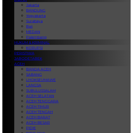
Jakarta
BANDUNG
Yogyakarta
Surabaya
Bali
MEDAN
Palembang
HUKUM & KRIMINAL
KORUPSI
PERISTIWA
JABODETABEK
ACEH
BANDA ACEH
SABANG
LHOKSEUMAWE
LANGSA
SUBULUSSALAM
ACEH SELATAN
ACEH TENGGARA
ACEH TIMUR
ACEH TENGAH
ACEH BARAT
ACEH BESAR
PIDIE