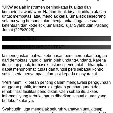
“UKW adalah instrumen peningkatan kualitas dan
kompetensi wartawan. Namun, tidak bisa dijadikan alasan
untuk membatasi atau menolak kerja jurnalistik seseorang
selama yang bersangkutan menjalankan tugas sesuai
ketentuan dan kode etik jurnalistik,” ujar Syahbudin Padang,
Jumat (22/5/2026).
ADVERTISEMENT
SCROLL TO RESUME CONTENT
Ia menegaskan bahwa kebebasan pers merupakan bagian
dari demokrasi yang dijamin oleh undang-undang. Karena
itu, setiap pihak, termasuk instansi pemerintah, diharapkan
dapat menghormati tugas dan fungsi pers sebagai kontrol
sosial serta penyampai informasi kepada masyarakat.
“Pers memiliki peran penting dalam mengawasi penggunaan
anggaran publik, termasuk kegiatan pembangunan dan
rehabilitasi fasilitas pendidikan. Oleh sebab itu, akses
informasi yang terbuka harus diberikan sesuai aturan yang
berlaku,” katanya.
Syahbudin juga mengajak seluruh wartawan untuk tetap