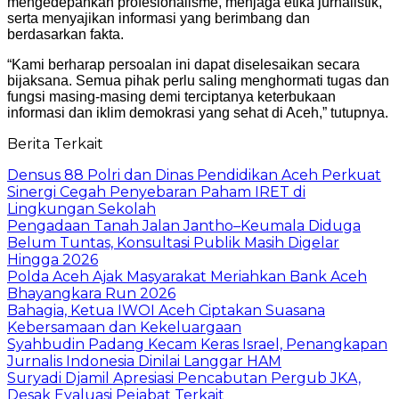
mengedepankan profesionalisme, menjaga etika jurnalistik,
serta menyajikan informasi yang berimbang dan
berdasarkan fakta.
“Kami berharap persoalan ini dapat diselesaikan secara
bijaksana. Semua pihak perlu saling menghormati tugas dan
fungsi masing-masing demi terciptanya keterbukaan
informasi dan iklim demokrasi yang sehat di Aceh,” tutupnya.
Berita Terkait
Densus 88 Polri dan Dinas Pendidikan Aceh Perkuat
Sinergi Cegah Penyebaran Paham IRET di
Lingkungan Sekolah
Pengadaan Tanah Jalan Jantho–Keumala Diduga
Belum Tuntas, Konsultasi Publik Masih Digelar
Hingga 2026
Polda Aceh Ajak Masyarakat Meriahkan Bank Aceh
Bhayangkara Run 2026
Bahagia, Ketua IWOI Aceh Ciptakan Suasana
Kebersamaan dan Kekeluargaan
Syahbudin Padang Kecam Keras Israel, Penangkapan
Jurnalis Indonesia Dinilai Langgar HAM
Suryadi Djamil Apresiasi Pencabutan Pergub JKA,
Desak Evaluasi Pejabat Terkait