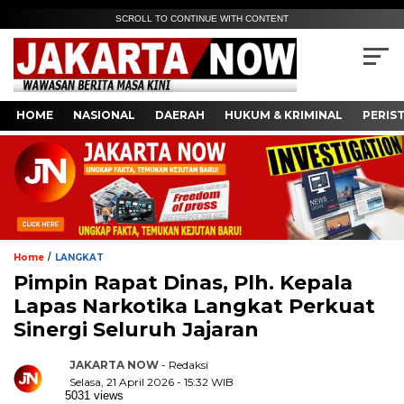
SCROLL TO CONTINUE WITH CONTENT
HOME
NASIONAL
DAERAH
HUKUM & KRIMINAL
PERIS
/
Home
LANGKAT
Pimpin Rapat Dinas, Plh. Kepala
Lapas Narkotika Langkat Perkuat
Sinergi Seluruh Jajaran
JAKARTA NOW
- Redaksi
Selasa, 21 April 2026 - 15:32 WIB
5031 views