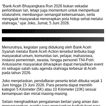
“Bank Aceh Bhayangkara Run 2026 bukan sekadar
perlombaan lari, tetapi juga momentum untuk memperkuat
silaturahmi, membangun semangat kebersamaan, serta
mengajak masyarakat menerapkan pola hidup sehat melalui
olahraga,” ujar Joko, Jumat, 5 Juni 2026.
ADVERTISEMENT
SCROLL TO RESUME CONTENT
Menurutnya, kegiatan yang didukung oleh Bank Aceh
Syariah melalui Bank Aceh Action tersebut terbuka bagi
masyarakat umum, komunitas lari, pelajar, mahasiswa,
instansi pemerintah, swasta, hingga personel TNI-Polri.
Antusiasme masyarakat diharapkan dapat menjadikan event
ini sebagai salah satu agenda olahraga terbesar di Aceh
pada tahun 2026.
Joko menjelaskan, pendaftaran peserta telah dibuka sejak 1
Juni hingga 15 Juni 2026. Para peserta dapat memilih
kategori 5 Kilometer (5K) atau 10 Kilometer (10K) sesuai
kemampuan dan minat masing-masing.
Selain menghadirkan pengalaman berlari yang aman dan
menyenangkan, panitia juga menyiapkan hadiah bagi para