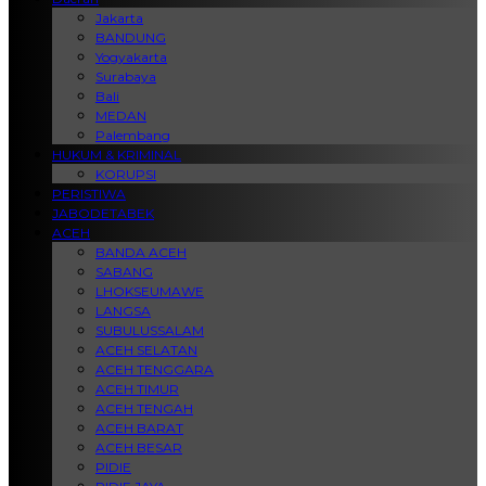
Jakarta
BANDUNG
Yogyakarta
Surabaya
Bali
MEDAN
Palembang
HUKUM & KRIMINAL
KORUPSI
PERISTIWA
JABODETABEK
ACEH
BANDA ACEH
SABANG
LHOKSEUMAWE
LANGSA
SUBULUSSALAM
ACEH SELATAN
ACEH TENGGARA
ACEH TIMUR
ACEH TENGAH
ACEH BARAT
ACEH BESAR
PIDIE