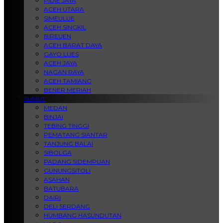
PIDIE JAYA
ACEH UTARA
SIMEULUE
ACEH SINGKIL
BIREUEN
ACEH BARAT DAYA
GAYO LUES
ACEH JAYA
NAGAN RAYA
ACEH TAMIANG
BENER MERIAH
SUMUT
MEDAN
BINJAI
TEBING TINGGI
PEMATANG SIANTAR
TANJUNG BALAI
SIBOLGA
PADANG SIDEMPUAN
GUNUNGSITOLI
ASAHAN
BATUBARA
DAIRI
DELI SERDANG
HUMBANG HASUNDUTAN