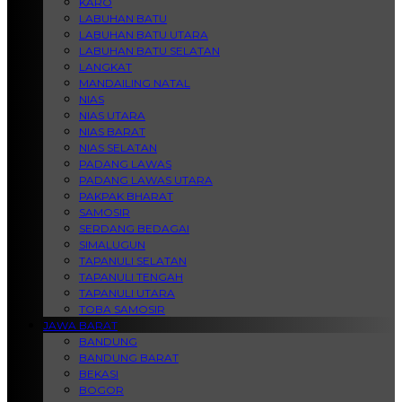
KARO
LABUHAN BATU
LABUHAN BATU UTARA
LABUHAN BATU SELATAN
LANGKAT
MANDAILING NATAL
NIAS
NIAS UTARA
NIAS BARAT
NIAS SELATAN
PADANG LAWAS
PADANG LAWAS UTARA
PAKPAK BHARAT
SAMOSIR
SERDANG BEDAGAI
SIMALUGUN
TAPANULI SELATAN
TAPANULI TENGAH
TAPANULI UTARA
TOBA SAMOSIR
JAWA BARAT
BANDUNG
BANDUNG BARAT
BEKASI
BOGOR