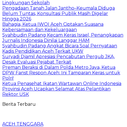
Lingkungan Sekolah
Pengadaan Tanah Jalan Jantho–Keumala Diduga
Belum Tuntas, Konsultasi Publik Masih Digelar
Hingga 2026
Bahagia, Ketua IWOI Aceh Ciptakan Suasana
Kebersamaan dan Kekeluargaan
Syahbudin Padang Kecam Keras Israel, Penangkapan
Jurnalis Indonesia Dinilai Langgar HAM
Syahbudin Padang Angkat Bicara Soal Pernyataan
Kadis Pendidikan Aceh Terkait UKW
Suryadi Djamil Apresiasi Pencabutan Pergub JKA,
Desak Evaluasi Pejabat Terkait
Preman Beraksi di Dalam Polda Metro Jaya, Ketua
DPW Fanst Respon Aceh: Ini Tamparan Keras untuk
Polri!
Ketua Penasehat Ikatan Wartawan Online Indonesia
Provinsi Aceh Ucapkan Selamat Atas Pelantikan
Rektor USK
Berita Terbaru
ACEH TENGGARA