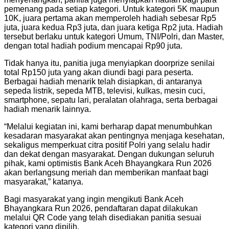
pemenang pada setiap kategori. Untuk kategori 5K maupun
10K, juara pertama akan memperoleh hadiah sebesar Rp5
juta, juara kedua Rp3 juta, dan juara ketiga Rp2 juta. Hadiah
tersebut berlaku untuk kategori Umum, TNI/Polri, dan Master,
dengan total hadiah podium mencapai Rp90 juta.
Tidak hanya itu, panitia juga menyiapkan doorprize senilai
total Rp150 juta yang akan diundi bagi para peserta.
Berbagai hadiah menarik telah disiapkan, di antaranya
sepeda listrik, sepeda MTB, televisi, kulkas, mesin cuci,
smartphone, sepatu lari, peralatan olahraga, serta berbagai
hadiah menarik lainnya.
“Melalui kegiatan ini, kami berharap dapat menumbuhkan
kesadaran masyarakat akan pentingnya menjaga kesehatan,
sekaligus memperkuat citra positif Polri yang selalu hadir
dan dekat dengan masyarakat. Dengan dukungan seluruh
pihak, kami optimistis Bank Aceh Bhayangkara Run 2026
akan berlangsung meriah dan memberikan manfaat bagi
masyarakat,” katanya.
Bagi masyarakat yang ingin mengikuti Bank Aceh
Bhayangkara Run 2026, pendaftaran dapat dilakukan
melalui QR Code yang telah disediakan panitia sesuai
kategori yang dipilih.