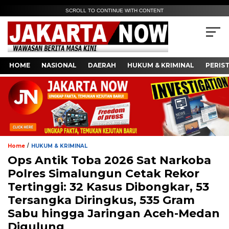
SCROLL TO CONTINUE WITH CONTENT
HOME
NASIONAL
DAERAH
HUKUM & KRIMINAL
PERIS
/
Home
HUKUM & KRIMINAL
Ops Antik Toba 2026 Sat Narkoba
Polres Simalungun Cetak Rekor
Tertinggi: 32 Kasus Dibongkar, 53
Tersangka Diringkus, 535 Gram
Sabu hingga Jaringan Aceh-Medan
Digulung