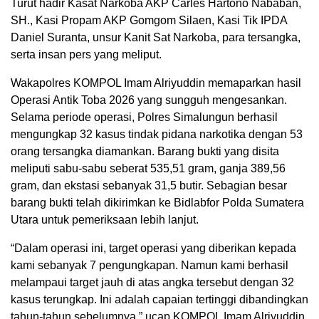
Turut hadir Kasat Narkoba AKP Carles Hartono Nababan,
SH., Kasi Propam AKP Gomgom Silaen, Kasi Tik IPDA
Daniel Suranta, unsur Kanit Sat Narkoba, para tersangka,
serta insan pers yang meliput.
Wakapolres KOMPOL Imam Alriyuddin memaparkan hasil
Operasi Antik Toba 2026 yang sungguh mengesankan.
Selama periode operasi, Polres Simalungun berhasil
mengungkap 32 kasus tindak pidana narkotika dengan 53
orang tersangka diamankan. Barang bukti yang disita
meliputi sabu-sabu seberat 535,51 gram, ganja 389,56
gram, dan ekstasi sebanyak 31,5 butir. Sebagian besar
barang bukti telah dikirimkan ke Bidlabfor Polda Sumatera
Utara untuk pemeriksaan lebih lanjut.
“Dalam operasi ini, target operasi yang diberikan kepada
kami sebanyak 7 pengungkapan. Namun kami berhasil
melampaui target jauh di atas angka tersebut dengan 32
kasus terungkap. Ini adalah capaian tertinggi dibandingkan
tahun-tahun sebelumnya,” ucap KOMPOL Imam Alriyuddin