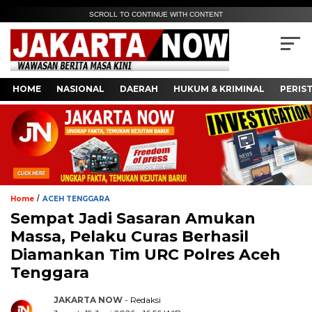
SCROLL TO CONTINUE WITH CONTENT
HOME
NASIONAL
DAERAH
HUKUM & KRIMINAL
PERIS
/
Home
ACEH TENGGARA
Sempat Jadi Sasaran Amukan
Massa, Pelaku Curas Berhasil
Diamankan Tim URC Polres Aceh
Tenggara
JAKARTA NOW
- Redaksi