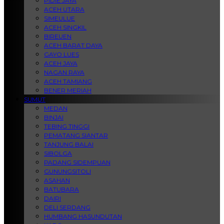
PIDIE JAYA
ACEH UTARA
SIMEULUE
ACEH SINGKIL
BIREUEN
ACEH BARAT DAYA
GAYO LUES
ACEH JAYA
NAGAN RAYA
ACEH TAMIANG
BENER MERIAH
SUMUT
MEDAN
BINJAI
TEBING TINGGI
PEMATANG SIANTAR
TANJUNG BALAI
SIBOLGA
PADANG SIDEMPUAN
GUNUNGSITOLI
ASAHAN
BATUBARA
DAIRI
DELI SERDANG
HUMBANG HASUNDUTAN