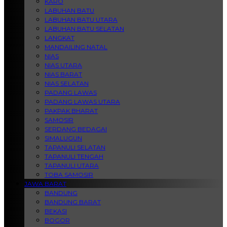
KARO
LABUHAN BATU
LABUHAN BATU UTARA
LABUHAN BATU SELATAN
LANGKAT
MANDAILING NATAL
NIAS
NIAS UTARA
NIAS BARAT
NIAS SELATAN
PADANG LAWAS
PADANG LAWAS UTARA
PAKPAK BHARAT
SAMOSIR
SERDANG BEDAGAI
SIMALUGUN
TAPANULI SELATAN
TAPANULI TENGAH
TAPANULI UTARA
TOBA SAMOSIR
JAWA BARAT
BANDUNG
BANDUNG BARAT
BEKASI
BOGOR