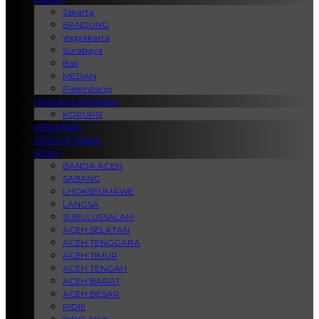
Jakarta
BANDUNG
Yogyakarta
Surabaya
Bali
MEDAN
Palembang
HUKUM & KRIMINAL
KORUPSI
PERISTIWA
JABODETABEK
ACEH
BANDA ACEH
SABANG
LHOKSEUMAWE
LANGSA
SUBULUSSALAM
ACEH SELATAN
ACEH TENGGARA
ACEH TIMUR
ACEH TENGAH
ACEH BARAT
ACEH BESAR
PIDIE