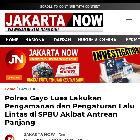
SCROLL TO CONTINUE WITH CONTENT
HOME
NASIONAL
DAERAH
HUKUM & KRIMINAL
PERIS
/
Home
GAYO LUES
Polres Gayo Lues Lakukan
Pengamanan dan Pengaturan Lalu
Lintas di SPBU Akibat Antrean
Panjang
JAKARTA NOW
- Redaksi