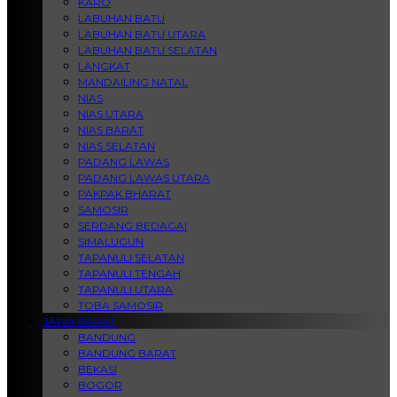
KARO
LABUHAN BATU
LABUHAN BATU UTARA
LABUHAN BATU SELATAN
LANGKAT
MANDAILING NATAL
NIAS
NIAS UTARA
NIAS BARAT
NIAS SELATAN
PADANG LAWAS
PADANG LAWAS UTARA
PAKPAK BHARAT
SAMOSIR
SERDANG BEDAGAI
SIMALUGUN
TAPANULI SELATAN
TAPANULI TENGAH
TAPANULI UTARA
TOBA SAMOSIR
JAWA BARAT
BANDUNG
BANDUNG BARAT
BEKASI
BOGOR