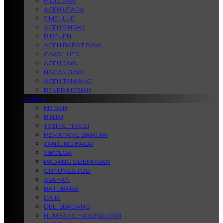
PIDIE JAYA
ACEH UTARA
SIMEULUE
ACEH SINGKIL
BIREUEN
ACEH BARAT DAYA
GAYO LUES
ACEH JAYA
NAGAN RAYA
ACEH TAMIANG
BENER MERIAH
SUMUT
MEDAN
BINJAI
TEBING TINGGI
PEMATANG SIANTAR
TANJUNG BALAI
SIBOLGA
PADANG SIDEMPUAN
GUNUNGSITOLI
ASAHAN
BATUBARA
DAIRI
DELI SERDANG
HUMBANG HASUNDUTAN