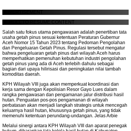
ADVERTISEMENT
SCROLL TO RESUME CONTENT
Salah satu fokus utama pengawasan adalah penertiban tata
usaha getah pinus sesuai ketentuan Peraturan Gubernur
Aceh Nomor 15 Tahun 2023 tentang Pedoman Pengolahan
dan Pengeluaran Getah Pinus. Regulasi tersebut mengatur
bahwa pengeluaran getah pinus dari wilayah Aceh harus
memperhatikan pemenuhan kebutuhan industri pengolahan
getah pinus yang ada di Aceh terlebih dahulu sebagai
bagian dari upaya hilirisasi dan peningkatan nilai tambah
komoditas daerah.
KPH Wilayah VIII juga akan memperkuat koordinasi dan
kerja sama dengan Kepolisian Resor Gayo Lues dalam
rangka pengawasan dan pengamanan jalur distribusi hasil
hutan. Penguatan pos-pos pengamanan di wilayah
perbatasan akan menjadi langkah strategis untuk mencegah
keluarnya hasil hutan, khususnya getah pinus, yang tidak
memenuhi ketentuan perundang-undangan. Jelas Arbie
Melalui sinergi antara KPH Wilayah VIII dan aparat penegak
hukum, diharapkan tata kelola hasil hutan di Kabupaten