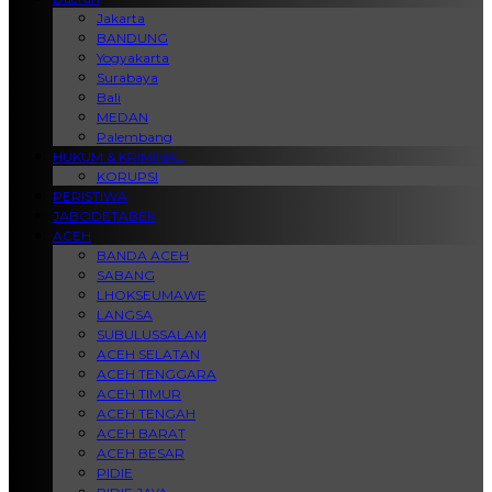
Jakarta
BANDUNG
Yogyakarta
Surabaya
Bali
MEDAN
Palembang
HUKUM & KRIMINAL
KORUPSI
PERISTIWA
JABODETABEK
ACEH
BANDA ACEH
SABANG
LHOKSEUMAWE
LANGSA
SUBULUSSALAM
ACEH SELATAN
ACEH TENGGARA
ACEH TIMUR
ACEH TENGAH
ACEH BARAT
ACEH BESAR
PIDIE