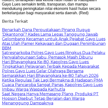
Gayo Lues semakin tertib, transparan, dan mampu
mendukung peningkatan nilai ekonomi hasil hutan secara
berkelanjutan bagi masyarakat serta daerah. (Red)
Berita Terkait
Benarkah Dana Perpustakaan Pinang Rugup
‘Dikantongi’? Kades Lama Lepas Tanggung Jawab
Gelombang Kecaman untuk Anak Pejabat Gayo Lues
Atas Ulah Pamer Kekayaan dan Dugaan Penimbunan
BBM
Satresnarkoba Polres Gayo Lues Ringkus Dua Pelaku
Penyalahgunaan Sabu, Pemasok Masih Diburu
Hari Bhayangkara Ke-80, Kapolres Gayo Lues:
Tingkatkan Pelayanan Terbaik Kepada Masyarakat
Polres Gayo Lues Gelar Olahraga Bersama
Semarakkan Hari Bhayangkara ke-80 Tahun 2026
Ketika Regulasi Tak Lagi Bermakna di Hadapan PMA
Cuaca Pancaroba Sangat Panas, Kapolres Gayo Lues
Imbau Warga Waspada Karhutla
Saat Negara Hanya Memasang Plang, Produksi PT
Hopson Disebut Tetap Berjalan dan Warga
Menanggung Dampaknya