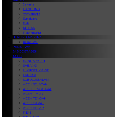
Jakarta
BANDUNG
Yogyakarta
Surabaya
Bali
MEDAN
Palembang
HUKUM & KRIMINAL
KORUPSI
PERISTIWA
JABODETABEK
ACEH
BANDA ACEH
SABANG
LHOKSEUMAWE
LANGSA
SUBULUSSALAM
ACEH SELATAN
ACEH TENGGARA
ACEH TIMUR
ACEH TENGAH
ACEH BARAT
ACEH BESAR
PIDIE