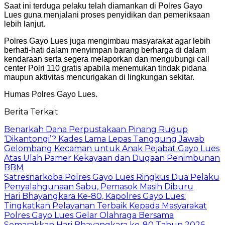
Saat ini terduga pelaku telah diamankan di Polres Gayo
Lues guna menjalani proses penyidikan dan pemeriksaan
lebih lanjut.
Polres Gayo Lues juga mengimbau masyarakat agar lebih
berhati-hati dalam menyimpan barang berharga di dalam
kendaraan serta segera melaporkan dan mengubungi call
center Polri 110 gratis apabila menemukan tindak pidana
maupun aktivitas mencurigakan di lingkungan sekitar.
Humas Polres Gayo Lues.
Berita Terkait
Benarkah Dana Perpustakaan Pinang Rugup
‘Dikantongi’? Kades Lama Lepas Tanggung Jawab
Gelombang Kecaman untuk Anak Pejabat Gayo Lues
Atas Ulah Pamer Kekayaan dan Dugaan Penimbunan
BBM
Satresnarkoba Polres Gayo Lues Ringkus Dua Pelaku
Penyalahgunaan Sabu, Pemasok Masih Diburu
Hari Bhayangkara Ke-80, Kapolres Gayo Lues:
Tingkatkan Pelayanan Terbaik Kepada Masyarakat
Polres Gayo Lues Gelar Olahraga Bersama
Semarakkan Hari Bhayangkara ke-80 Tahun 2026