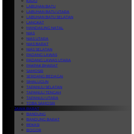
KARO
LABUHAN BATU
LABUHAN BATU UTARA
LABUHAN BATU SELATAN
LANGKAT
MANDAILING NATAL
NIAS
NIAS UTARA
NIAS BARAT
NIAS SELATAN
PADANG LAWAS
PADANG LAWAS UTARA
PAKPAK BHARAT
SAMOSIR
SERDANG BEDAGAI
SIMALUGUN
TAPANULI SELATAN
TAPANULI TENGAH
TAPANULI UTARA
TOBA SAMOSIR
JAWA BARAT
BANDUNG
BANDUNG BARAT
BEKASI
BOGOR