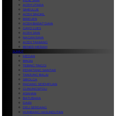
PIDIE JAYA
ACEH UTARA
SIMEULUE
ACEH SINGKIL
BIREUEN
ACEH BARAT DAYA
GAYO LUES
ACEH JAYA
NAGAN RAYA
ACEH TAMIANG
BENER MERIAH
SUMUT
MEDAN
BINJAI
TEBING TINGGI
PEMATANG SIANTAR
TANJUNG BALAI
SIBOLGA
PADANG SIDEMPUAN
GUNUNGSITOLI
ASAHAN
BATUBARA
DAIRI
DELI SERDANG
HUMBANG HASUNDUTAN