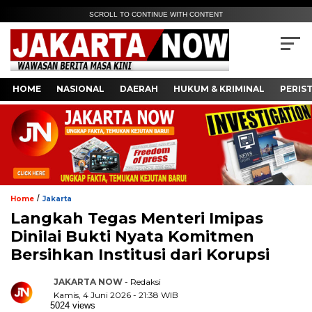
SCROLL TO CONTINUE WITH CONTENT
HOME
NASIONAL
DAERAH
HUKUM & KRIMINAL
PERIS
/
Home
Jakarta
Langkah Tegas Menteri Imipas
Dinilai Bukti Nyata Komitmen
Bersihkan Institusi dari Korupsi
JAKARTA NOW
- Redaksi
Kamis, 4 Juni 2026 - 21:38 WIB
5024 views