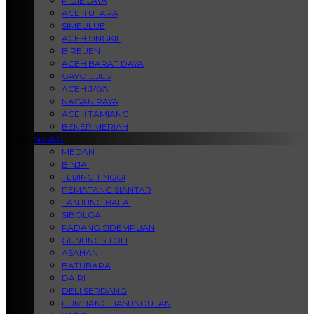
PIDIE JAYA
ACEH UTARA
SIMEULUE
ACEH SINGKIL
BIREUEN
ACEH BARAT DAYA
GAYO LUES
ACEH JAYA
NAGAN RAYA
ACEH TAMIANG
BENER MERIAH
SUMUT
MEDAN
BINJAI
TEBING TINGGI
PEMATANG SIANTAR
TANJUNG BALAI
SIBOLGA
PADANG SIDEMPUAN
GUNUNGSITOLI
ASAHAN
BATUBARA
DAIRI
DELI SERDANG
HUMBANG HASUNDUTAN