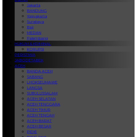
Jakarta
BANDUNG
Yogyakarta
Surabaya
Bali
MEDAN
Palembang
HUKUM & KRIMINAL
KORUPSI
PERISTIWA
JABODETABEK
ACEH
BANDA ACEH
SABANG
LHOKSEUMAWE
LANGSA
SUBULUSSALAM
ACEH SELATAN
ACEH TENGGARA
ACEH TIMUR
ACEH TENGAH
ACEH BARAT
ACEH BESAR
PIDIE