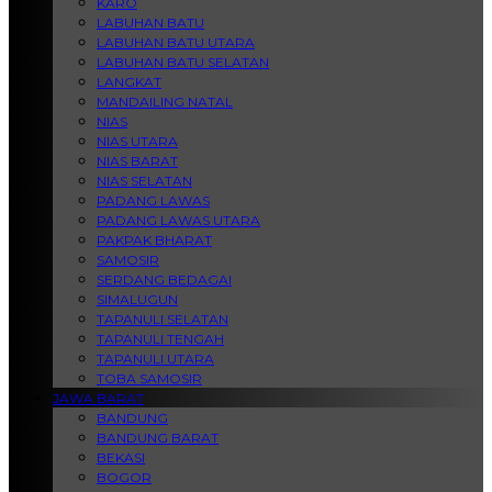
KARO
LABUHAN BATU
LABUHAN BATU UTARA
LABUHAN BATU SELATAN
LANGKAT
MANDAILING NATAL
NIAS
NIAS UTARA
NIAS BARAT
NIAS SELATAN
PADANG LAWAS
PADANG LAWAS UTARA
PAKPAK BHARAT
SAMOSIR
SERDANG BEDAGAI
SIMALUGUN
TAPANULI SELATAN
TAPANULI TENGAH
TAPANULI UTARA
TOBA SAMOSIR
JAWA BARAT
BANDUNG
BANDUNG BARAT
BEKASI
BOGOR