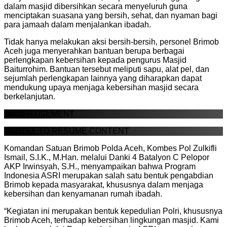
dalam masjid dibersihkan secara menyeluruh guna
menciptakan suasana yang bersih, sehat, dan nyaman bagi
para jamaah dalam menjalankan ibadah.
Tidak hanya melakukan aksi bersih-bersih, personel Brimob
Aceh juga menyerahkan bantuan berupa berbagai
perlengkapan kebersihan kepada pengurus Masjid
Baiturrohim. Bantuan tersebut meliputi sapu, alat pel, dan
sejumlah perlengkapan lainnya yang diharapkan dapat
mendukung upaya menjaga kebersihan masjid secara
berkelanjutan.
ADVERTISEMENT
SCROLL TO RESUME CONTENT
Komandan Satuan Brimob Polda Aceh, Kombes Pol Zulkifli
Ismail, S.I.K., M.Han. melalui Danki 4 Batalyon C Pelopor
AKP Irwinsyah, S.H., menyampaikan bahwa Program
Indonesia ASRI merupakan salah satu bentuk pengabdian
Brimob kepada masyarakat, khususnya dalam menjaga
kebersihan dan kenyamanan rumah ibadah.
“Kegiatan ini merupakan bentuk kepedulian Polri, khususnya
Brimob Aceh, terhadap kebersihan lingkungan masjid. Kami