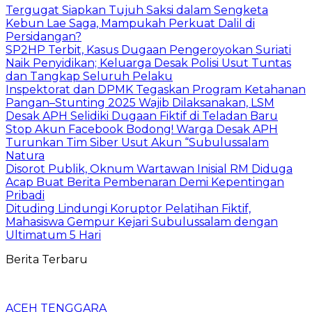
Tergugat Siapkan Tujuh Saksi dalam Sengketa
Kebun Lae Saga, Mampukah Perkuat Dalil di
Persidangan?
SP2HP Terbit, Kasus Dugaan Pengeroyokan Suriati
Naik Penyidikan; Keluarga Desak Polisi Usut Tuntas
dan Tangkap Seluruh Pelaku
Inspektorat dan DPMK Tegaskan Program Ketahanan
Pangan–Stunting 2025 Wajib Dilaksanakan, LSM
Desak APH Selidiki Dugaan Fiktif di Teladan Baru
Stop Akun Facebook Bodong! Warga Desak APH
Turunkan Tim Siber Usut Akun “Subulussalam
Natura
Disorot Publik, Oknum Wartawan Inisial RM Diduga
Acap Buat Berita Pembenaran Demi Kepentingan
Pribadi
Dituding Lindungi Koruptor Pelatihan Fiktif,
Mahasiswa Gempur Kejari Subulussalam dengan
Ultimatum 5 Hari
Berita Terbaru
ACEH TENGGARA