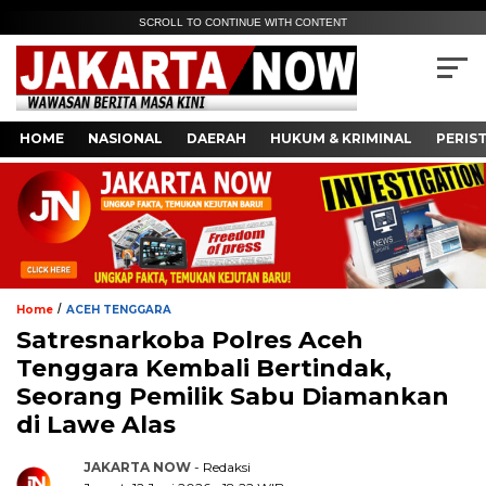
SCROLL TO CONTINUE WITH CONTENT
HOME
NASIONAL
DAERAH
HUKUM & KRIMINAL
PERIS
/
Home
ACEH TENGGARA
Satresnarkoba Polres Aceh
Tenggara Kembali Bertindak,
Seorang Pemilik Sabu Diamankan
di Lawe Alas
JAKARTA NOW
- Redaksi