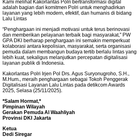
Kami melihat Kakorlantas Polri bertransformasi digital
adalah bagian dari komitmen Polri untuk menghadirkan
layanan yang lebih modern, efektif, dan humanis di bidang
Lalu Lintas
“Penghargaan ini menjadi motivasi untuk terus berinovasi
dan memberikan pelayanan terbaik bagi masyarakat,” PW
GPA DKI berharap penghargaan ini semakin memperkuat
kolaborasi antara kepolisian, masyarakat, serta organisasi
pemuda dalam membangun budaya tertib berlalu lintas yang
lebih kuat, sekaligus melanjutkan percepatan digitalisasi
layanan publik di Indonesia.
Kakorlantas Polri Irjen Pol Drs. Agus Suryonugroho, S.H.,
M.Hum., meraih penghargaan sebagai Tokoh Penggerak
Digitalisasi Layanan Lalu Lintas pada detikcom Awards
2025, Selasa (25/11/2025).
*Salam Hormat,*
Pimpinan Wilayah
Gerakan Pemuda Al Waahliyah
Provinsi DKI Jakarta
Ketua
Dedi Siregar