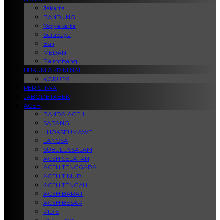
Jakarta
BANDUNG
Yogyakarta
Surabaya
Bali
MEDAN
Palembang
HUKUM & KRIMINAL
KORUPSI
PERISTIWA
JABODETABEK
ACEH
BANDA ACEH
SABANG
LHOKSEUMAWE
LANGSA
SUBULUSSALAM
ACEH SELATAN
ACEH TENGGARA
ACEH TIMUR
ACEH TENGAH
ACEH BARAT
ACEH BESAR
PIDIE