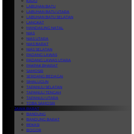
KARO
LABUHAN BATU
LABUHAN BATU UTARA
LABUHAN BATU SELATAN
LANGKAT
MANDAILING NATAL
NIAS
NIAS UTARA
NIAS BARAT
NIAS SELATAN
PADANG LAWAS
PADANG LAWAS UTARA
PAKPAK BHARAT
SAMOSIR
SERDANG BEDAGAI
SIMALUGUN
TAPANULI SELATAN
TAPANULI TENGAH
TAPANULI UTARA
TOBA SAMOSIR
JAWA BARAT
BANDUNG
BANDUNG BARAT
BEKASI
BOGOR