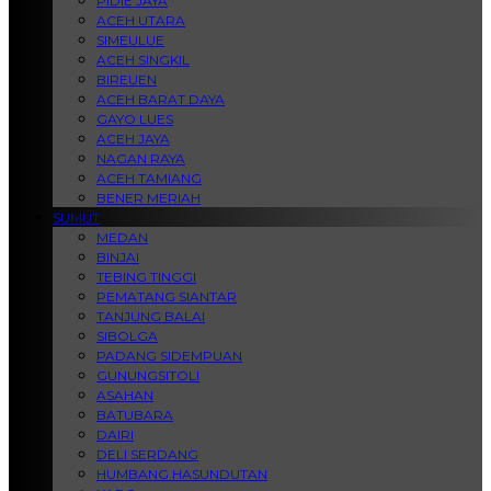
PIDIE JAYA
ACEH UTARA
SIMEULUE
ACEH SINGKIL
BIREUEN
ACEH BARAT DAYA
GAYO LUES
ACEH JAYA
NAGAN RAYA
ACEH TAMIANG
BENER MERIAH
SUMUT
MEDAN
BINJAI
TEBING TINGGI
PEMATANG SIANTAR
TANJUNG BALAI
SIBOLGA
PADANG SIDEMPUAN
GUNUNGSITOLI
ASAHAN
BATUBARA
DAIRI
DELI SERDANG
HUMBANG HASUNDUTAN