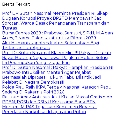
Berita Terkait
Prof DR Sutan Nasomal Meminta Presiden RI Sikapi
Dugaan Korupsi Proyek BP2TD Mempawah Jadi
Sorotan, Warga Desak Penanganan Transparan dan
Tuntas
Bursa Capres 2029 : Prabowo, Samsuri, S.Pd.I, M.A dan
Anies, 3 Nama Calon Kuat untuk Pilpres 2029
Aksi Humanis Kapolres Klaten Selamatkan Bayi
Terlantar Tuai Apresiasi
Prof Dr Sutan Nasomal Klaem Miris !!! Rakyat Disuruh
Bayar Hutang Negara Lewat Pajak Ini Bukan Solusi,
Ini Perampokan Yang Dilegalkan
Prof Dr Sutan Nasomal : Rakyat Harapkan Presiden RI
Prabowo Intruksikan Menteri Agar Pejabat
Bermasalah Diproses Hukum Tabu Dilantik Jadi
Pejabat Di Negara Demokrasi!!!
Polda Riau Raih IKPA Terbaik Nasional Kategori Pagu
Sedang Di Rakernis Polri 2026
Ratusan Anak Antusias Ikuti Khitan Massal Gratis oleh
PDBN, PGSI dan RSINU Kerjasama Bank BTN
Menteri IMIPAS Tegaskan Komitmen Berantas
Peredaran Narkotika di Lapas dan Rutan