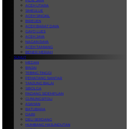
PIDIE JAYA
ACEH UTARA
SIMEULUE
ACEH SINGKIL
BIREUEN
ACEH BARAT DAYA
GAYO LUES
ACEH JAYA
NAGAN RAYA
ACEH TAMIANG
BENER MERIAH
SUMUT
MEDAN
BINJAI
TEBING TINGGI
PEMATANG SIANTAR
TANJUNG BALAI
SIBOLGA
PADANG SIDEMPUAN
GUNUNGSITOLI
ASAHAN
BATUBARA
DAIRI
DELI SERDANG
HUMBANG HASUNDUTAN