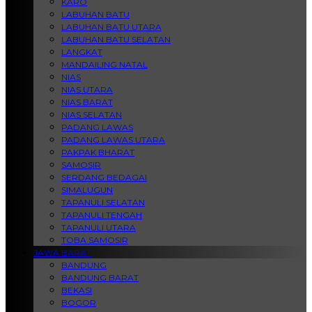
KARO
LABUHAN BATU
LABUHAN BATU UTARA
LABUHAN BATU SELATAN
LANGKAT
MANDAILING NATAL
NIAS
NIAS UTARA
NIAS BARAT
NIAS SELATAN
PADANG LAWAS
PADANG LAWAS UTARA
PAKPAK BHARAT
SAMOSIR
SERDANG BEDAGAI
SIMALUGUN
TAPANULI SELATAN
TAPANULI TENGAH
TAPANULI UTARA
TOBA SAMOSIR
JAWA BARAT
BANDUNG
BANDUNG BARAT
BEKASI
BOGOR