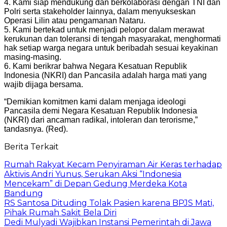
4. Kami siap mendukung dan berkolaborasi dengan TNI dan
Polri serta stakeholder lainnya, dalam menyukseskan
Operasi Lilin atau pengamanan Nataru.
5. Kami bertekad untuk menjadi pelopor dalam merawat
kerukunan dan toleransi di tengah masyarakat, menghormati
hak setiap warga negara untuk beribadah sesuai keyakinan
masing-masing.
6. Kami berikrar bahwa Negara Kesatuan Republik
Indonesia (NKRI) dan Pancasila adalah harga mati yang
wajib dijaga bersama.
“Demikian komitmen kami dalam menjaga ideologi
Pancasila demi Negara Kesatuan Republik Indonesia
(NKRI) dari ancaman radikal, intoleran dan terorisme,”
tandasnya. (Red).
Berita Terkait
Rumah Rakyat Kecam Penyiraman Air Keras terhadap
Aktivis Andri Yunus, Serukan Aksi “Indonesia
Mencekam” di Depan Gedung Merdeka Kota
Bandung
RS Santosa Dituding Tolak Pasien karena BPJS Mati,
Pihak Rumah Sakit Bela Diri
Dedi Mulyadi Wajibkan Instansi Pemerintah di Jawa