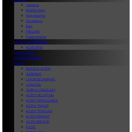
Jakarta
BANDUNG
Yogyakarta
Surabaya
Bali
MEDAN
Palembang
HUKUM & KRIMINAL
KORUPSI
PERISTIWA
JABODETABEK
ACEH
BANDA ACEH
SABANG
LHOKSEUMAWE
LANGSA
SUBULUSSALAM
ACEH SELATAN
ACEH TENGGARA
ACEH TIMUR
ACEH TENGAH
ACEH BARAT
ACEH BESAR
PIDIE