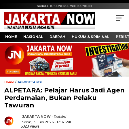
SCROLL TO CONTINUE WITH CONTENT
HOME
NASIONAL
DAERAH
HUKUM & KRIMINAL
PERIS
/
Home
JABODETABEK
ALPETARA: Pelajar Harus Jadi Agen
Perdamaian, Bukan Pelaku
Tawuran
JAKARTA NOW
- Redaksi
Senin, 15 Juni 2026 - 17:57 WIB
5023 views