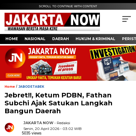
SCROLL TO CONTINUE WITH CONTENT
HOME
NASIONAL
DAERAH
HUKUM & KRIMINAL
PERIS
/
Home
JABODETABEK
Jebret!!, Ketum PDBN, Fathan
Subchi Ajak Satukan Langkah
Bangun Daerah
JAKARTA NOW
- Redaksi
Senin, 20 April 2026 - 03:02 WIB
5035 views