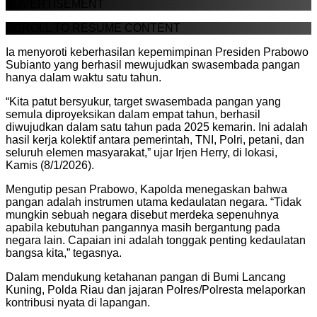
ADVERTISEMENT
SCROLL TO RESUME CONTENT
Ia menyoroti keberhasilan kepemimpinan Presiden Prabowo
Subianto yang berhasil mewujudkan swasembada pangan
hanya dalam waktu satu tahun.
“Kita patut bersyukur, target swasembada pangan yang
semula diproyeksikan dalam empat tahun, berhasil
diwujudkan dalam satu tahun pada 2025 kemarin. Ini adalah
hasil kerja kolektif antara pemerintah, TNI, Polri, petani, dan
seluruh elemen masyarakat,” ujar Irjen Herry, di lokasi,
Kamis (8/1/2026).
Mengutip pesan Prabowo, Kapolda menegaskan bahwa
pangan adalah instrumen utama kedaulatan negara. “Tidak
mungkin sebuah negara disebut merdeka sepenuhnya
apabila kebutuhan pangannya masih bergantung pada
negara lain. Capaian ini adalah tonggak penting kedaulatan
bangsa kita,” tegasnya.
Dalam mendukung ketahanan pangan di Bumi Lancang
Kuning, Polda Riau dan jajaran Polres/Polresta melaporkan
kontribusi nyata di lapangan.