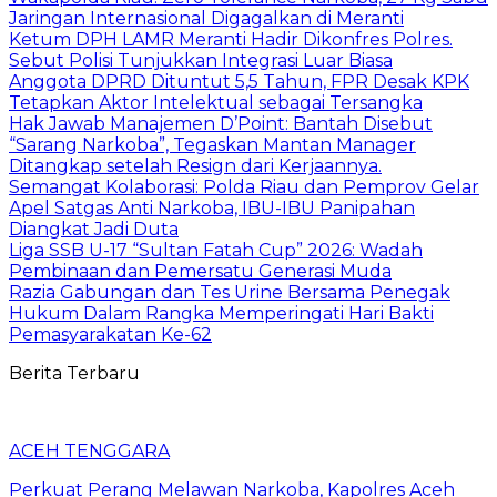
Jaringan Internasional Digagalkan di Meranti
Ketum DPH LAMR Meranti Hadir Dikonfres Polres.
Sebut Polisi Tunjukkan Integrasi Luar Biasa
Anggota DPRD Dituntut 5,5 Tahun, FPR Desak KPK
Tetapkan Aktor Intelektual sebagai Tersangka
Hak Jawab Manajemen D’Point: Bantah Disebut
“Sarang Narkoba”, Tegaskan Mantan Manager
Ditangkap setelah Resign dari Kerjaannya.
Semangat Kolaborasi: Polda Riau dan Pemprov Gelar
Apel Satgas Anti Narkoba, IBU-IBU Panipahan
Diangkat Jadi Duta
Liga SSB U-17 “Sultan Fatah Cup” 2026: Wadah
Pembinaan dan Pemersatu Generasi Muda
Razia Gabungan dan Tes Urine Bersama Penegak
Hukum Dalam Rangka Memperingati Hari Bakti
Pemasyarakatan Ke-62
Berita Terbaru
ACEH TENGGARA
Perkuat Perang Melawan Narkoba, Kapolres Aceh