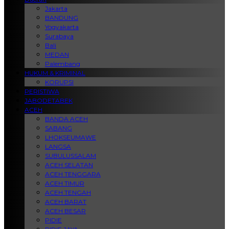
Jakarta
BANDUNG
Yogyakarta
Surabaya
Bali
MEDAN
Palembang
HUKUM & KRIMINAL
KORUPSI
PERISTIWA
JABODETABEK
ACEH
BANDA ACEH
SABANG
LHOKSEUMAWE
LANGSA
SUBULUSSALAM
ACEH SELATAN
ACEH TENGGARA
ACEH TIMUR
ACEH TENGAH
ACEH BARAT
ACEH BESAR
PIDIE