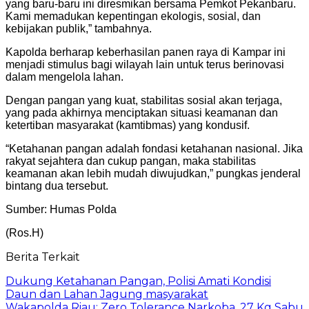
yang baru-baru ini diresmikan bersama Pemkot Pekanbaru.
Kami memadukan kepentingan ekologis, sosial, dan
kebijakan publik,” tambahnya.
Kapolda berharap keberhasilan panen raya di Kampar ini
menjadi stimulus bagi wilayah lain untuk terus berinovasi
dalam mengelola lahan.
Dengan pangan yang kuat, stabilitas sosial akan terjaga,
yang pada akhirnya menciptakan situasi keamanan dan
ketertiban masyarakat (kamtibmas) yang kondusif.
“Ketahanan pangan adalah fondasi ketahanan nasional. Jika
rakyat sejahtera dan cukup pangan, maka stabilitas
keamanan akan lebih mudah diwujudkan,” pungkas jenderal
bintang dua tersebut.
Sumber: Humas Polda
(Ros.H)
Berita Terkait
Dukung Ketahanan Pangan, Polisi Amati Kondisi
Daun dan Lahan Jagung masyarakat
Wakapolda Riau: Zero Tolerance Narkoba, 27 Kg Sabu