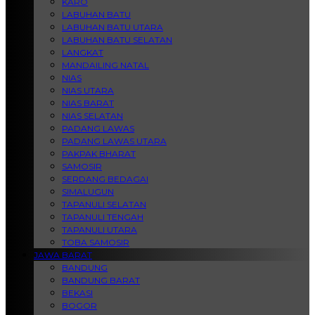
KARO
LABUHAN BATU
LABUHAN BATU UTARA
LABUHAN BATU SELATAN
LANGKAT
MANDAILING NATAL
NIAS
NIAS UTARA
NIAS BARAT
NIAS SELATAN
PADANG LAWAS
PADANG LAWAS UTARA
PAKPAK BHARAT
SAMOSIR
SERDANG BEDAGAI
SIMALUGUN
TAPANULI SELATAN
TAPANULI TENGAH
TAPANULI UTARA
TOBA SAMOSIR
JAWA BARAT
BANDUNG
BANDUNG BARAT
BEKASI
BOGOR