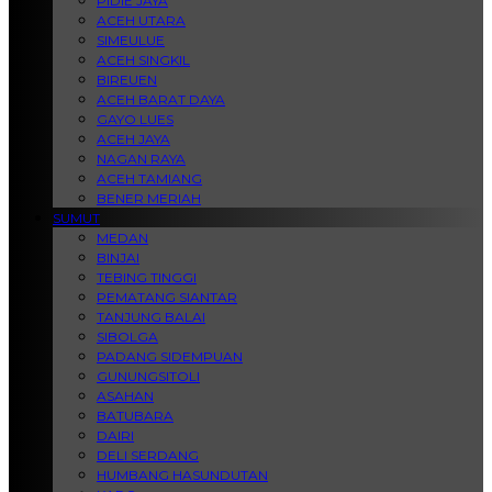
PIDIE JAYA
ACEH UTARA
SIMEULUE
ACEH SINGKIL
BIREUEN
ACEH BARAT DAYA
GAYO LUES
ACEH JAYA
NAGAN RAYA
ACEH TAMIANG
BENER MERIAH
SUMUT
MEDAN
BINJAI
TEBING TINGGI
PEMATANG SIANTAR
TANJUNG BALAI
SIBOLGA
PADANG SIDEMPUAN
GUNUNGSITOLI
ASAHAN
BATUBARA
DAIRI
DELI SERDANG
HUMBANG HASUNDUTAN