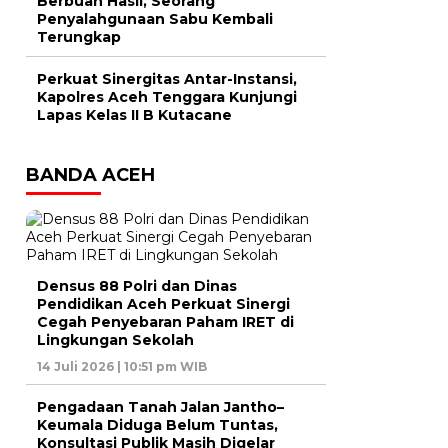
Berbuah Hasil, Seorang
Penyalahgunaan Sabu Kembali
Terungkap
Perkuat Sinergitas Antar-Instansi,
Kapolres Aceh Tenggara Kunjungi
Lapas Kelas II B Kutacane
BANDA ACEH
Densus 88 Polri dan Dinas
Pendidikan Aceh Perkuat Sinergi
Cegah Penyebaran Paham IRET di
Lingkungan Sekolah
14 Juli 2026 | 10:51 pm WIB
Pengadaan Tanah Jalan Jantho–
Keumala Diduga Belum Tuntas,
Konsultasi Publik Masih Digelar