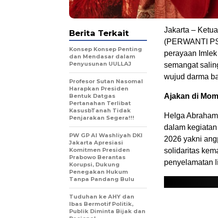
Jakarta – Ketu
Berita Terkait
(PERWANTI PS
Konsep Konsep Penting
perayaan Imlek
dan Mendasar dalam
Penyusunan UULLAJ
semangat salin
wujud darma ba
Profesor Sutan Nasomal
Harapkan Presiden
Ajakan di Mom
Bentuk Datgas
Pertanahan Terlibat
KasusbTanah Tidak
Helga Abraham, 
Penjarakan Segera!!!
dalam kegiatan
PW GP Al Washliyah DKI
2026 yakni ang
Jakarta Apresiasi
Komitmen Presiden
solidaritas kem
Prabowo Berantas
penyelamatan l
Korupsi, Dukung
Penegakan Hukum
Tanpa Pandang Bulu
Tuduhan ke AHY dan
Ibas Bermotif Politik,
Publik Diminta Bijak dan