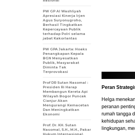
Rasional
PW GP Al Washliyah
Apresiasi Kinerja Irjen
Agus Suryonugroho,
Berhasil Tingkatkan
Kepercayaan Publik
terhadap Polri selama
jabat Kakorlantas
PW GPA Jakarta: Hoaks
Penangkapan Kepala
BGN Menyesatkan
Publik, Masyarakat
Diminta Tak
Terprovokasi
Prof DR Sutan Nasomal :
Peran Strate
Presiden Ri Harap
Membangun Kereta Api
Wilayah Bogor Puncak
Helga menekan
Cianjur Akan
Mengurangi Kemacetan
peranan pentin
Dan Meningkatkan
rumah tangga d
Ekonomi
kehidupan seha
Prof. Dr. KH. Sutan
lingkungan, mem
Nasomal, S.H., M.H., Pakar
Hukum Internasional,