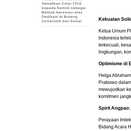
Sematkan Gelar CFLE
kepada Kamidi sebagai
Bentuk Apresiasi atas
Dedikasi di Bidang
Kekuatan Soli
Jurnalistik dan Sosial
Ketua Umum P
Indonesia terl
terkecuali, kes
lingkungan, ko
Optimisme di 
Helga Abraham
Prabowo dalam 
mewujudkan ked
komitmen jangk
Spirit Angpao:
Perayaan Imlek
Bidang Acara H