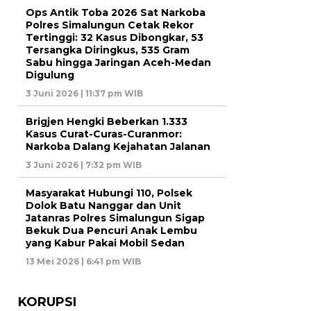
Ops Antik Toba 2026 Sat Narkoba
Polres Simalungun Cetak Rekor
Tertinggi: 32 Kasus Dibongkar, 53
Tersangka Diringkus, 535 Gram
Sabu hingga Jaringan Aceh-Medan
Digulung
3 Juni 2026 | 11:37 pm WIB
Brigjen Hengki Beberkan 1.333
Kasus Curat-Curas-Curanmor:
Narkoba Dalang Kejahatan Jalanan
3 Juni 2026 | 7:32 pm WIB
Masyarakat Hubungi 110, Polsek
Dolok Batu Nanggar dan Unit
Jatanras Polres Simalungun Sigap
Bekuk Dua Pencuri Anak Lembu
yang Kabur Pakai Mobil Sedan
13 Mei 2026 | 6:41 pm WIB
KORUPSI