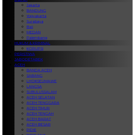
Jakarta
BANDUNG
Yogyakarta
Surabaya
Bali
MEDAN
Palembang
HUKUM & KRIMINAL
KORUPSI
PERISTIWA
JABODETABEK
ACEH
BANDA ACEH
SABANG
LHOKSEUMAWE
LANGSA
SUBULUSSALAM
ACEH SELATAN
ACEH TENGGARA
ACEH TIMUR
ACEH TENGAH
ACEH BARAT
ACEH BESAR
PIDIE