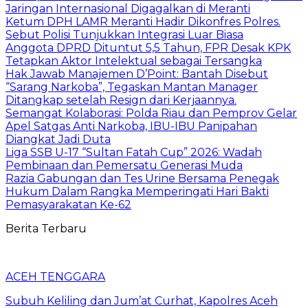
Jaringan Internasional Digagalkan di Meranti
Ketum DPH LAMR Meranti Hadir Dikonfres Polres.
Sebut Polisi Tunjukkan Integrasi Luar Biasa
Anggota DPRD Dituntut 5,5 Tahun, FPR Desak KPK
Tetapkan Aktor Intelektual sebagai Tersangka
Hak Jawab Manajemen D’Point: Bantah Disebut
“Sarang Narkoba”, Tegaskan Mantan Manager
Ditangkap setelah Resign dari Kerjaannya.
Semangat Kolaborasi: Polda Riau dan Pemprov Gelar
Apel Satgas Anti Narkoba, IBU-IBU Panipahan
Diangkat Jadi Duta
Liga SSB U-17 “Sultan Fatah Cup” 2026: Wadah
Pembinaan dan Pemersatu Generasi Muda
Razia Gabungan dan Tes Urine Bersama Penegak
Hukum Dalam Rangka Memperingati Hari Bakti
Pemasyarakatan Ke-62
Berita Terbaru
ACEH TENGGARA
Subuh Keliling dan Jum’at Curhat, Kapolres Aceh