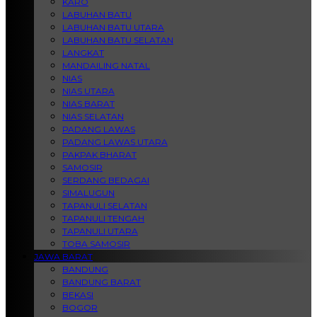
KARO
LABUHAN BATU
LABUHAN BATU UTARA
LABUHAN BATU SELATAN
LANGKAT
MANDAILING NATAL
NIAS
NIAS UTARA
NIAS BARAT
NIAS SELATAN
PADANG LAWAS
PADANG LAWAS UTARA
PAKPAK BHARAT
SAMOSIR
SERDANG BEDAGAI
SIMALUGUN
TAPANULI SELATAN
TAPANULI TENGAH
TAPANULI UTARA
TOBA SAMOSIR
JAWA BARAT
BANDUNG
BANDUNG BARAT
BEKASI
BOGOR