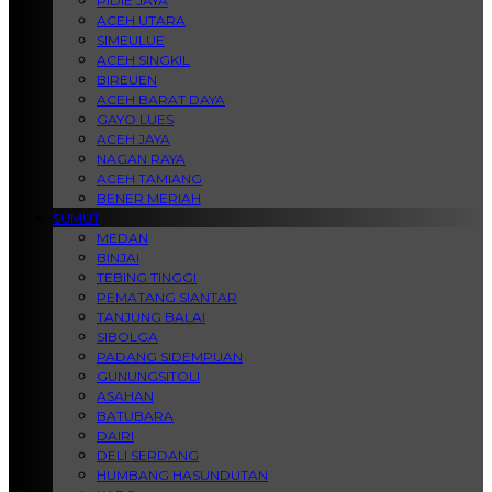
PIDIE JAYA
ACEH UTARA
SIMEULUE
ACEH SINGKIL
BIREUEN
ACEH BARAT DAYA
GAYO LUES
ACEH JAYA
NAGAN RAYA
ACEH TAMIANG
BENER MERIAH
SUMUT
MEDAN
BINJAI
TEBING TINGGI
PEMATANG SIANTAR
TANJUNG BALAI
SIBOLGA
PADANG SIDEMPUAN
GUNUNGSITOLI
ASAHAN
BATUBARA
DAIRI
DELI SERDANG
HUMBANG HASUNDUTAN