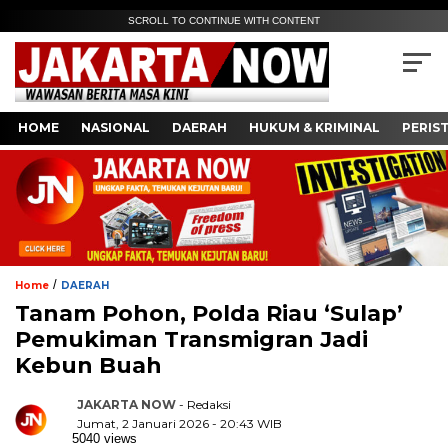
SCROLL TO CONTINUE WITH CONTENT
HOME
NASIONAL
DAERAH
HUKUM & KRIMINAL
PERIS
/
Home
DAERAH
Tanam Pohon, Polda Riau ‘Sulap’
Pemukiman Transmigran Jadi
Kebun Buah
JAKARTA NOW
- Redaksi
Jumat, 2 Januari 2026 - 20:43 WIB
5040 views