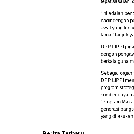
tepat sasaran, 
“Ini adalah ben
hadir dengan p
awal yang tent
lama,” lanjutnya
DPP LIPPI juga 
dengan pengawa
berkala guna me
Sebagai organi
DPP LIPPI men
program strateg
sumber daya ma
“Program Makan 
generasi bangsa
yang dilakukan 
Berita Terbaru