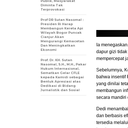
Publik, Masyarakat
Diminta Tak
Terprovokasi
Prof DR Sutan Nasomal :
Presiden Ri Harap
Membangun Kereta Api
Wilayah Bogor Puncak
Cianjur Akan
Mengurangi Kemacetan
Ia menegaskan,
Dan Meningkatkan
Ekonomi
dapur gizi tid
mempercepat j
Prof. Dr. KH. Sutan
Nasomal, S.H., M.H., Pakar
Hukum Internasional,
Sebelumnya, K
Sematkan Gelar CFLE
bahwa insentif
kepada Kamidi sebagai
Bentuk Apresiasi atas
yang dinilai te
Dedikasi di Bidang
Jurnalistik dan Sosial
membangun infra
secara mandiri 
Dedi menambahk
dan berbasis ef
tersedia melal