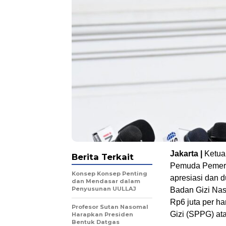
Jakarta |
Ketua
Berita Terkait
Pemuda Pemerha
Konsep Konsep Penting
apresiasi dan 
dan Mendasar dalam
Penyusunan UULLAJ
Badan Gizi Nasi
Rp6 juta per h
Profesor Sutan Nasomal
Gizi (SPPG) at
Harapkan Presiden
Bentuk Datgas