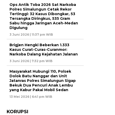
Ops Antik Toba 2026 Sat Narkoba
Polres Simalungun Cetak Rekor
Tertinggi: 32 Kasus Dibongkar, 53
Tersangka Diringkus, 535 Gram
Sabu hingga Jaringan Aceh-Medan
Digulung
3 Juni 2026 | 11:37 pm WIB
Brigjen Hengki Beberkan 1.333
Kasus Curat-Curas-Curanmor:
Narkoba Dalang Kejahatan Jalanan
3 Juni 2026 | 7:32 pm WIB
Masyarakat Hubungi 110, Polsek
Dolok Batu Nanggar dan Unit
Jatanras Polres Simalungun Sigap
Bekuk Dua Pencuri Anak Lembu
yang Kabur Pakai Mobil Sedan
13 Mei 2026 | 6:41 pm WIB
KORUPSI