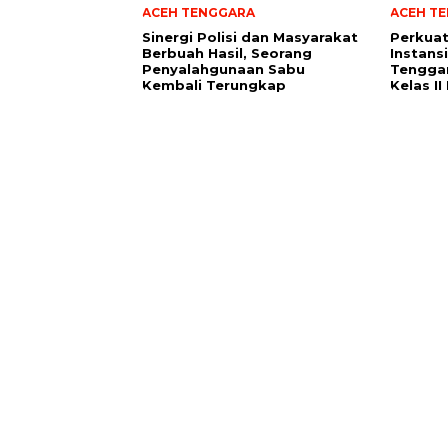
ACEH TENGGARA
ACEH T
Sinergi Polisi dan Masyarakat
Perkuat
Berbuah Hasil, Seorang
Instans
Penyalahgunaan Sabu
Tenggar
Kembali Terungkap
Kelas I