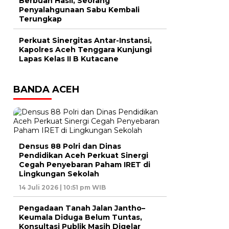
Berbuah Hasil, Seorang
Penyalahgunaan Sabu Kembali
Terungkap
Perkuat Sinergitas Antar-Instansi,
Kapolres Aceh Tenggara Kunjungi
Lapas Kelas II B Kutacane
BANDA ACEH
Densus 88 Polri dan Dinas
Pendidikan Aceh Perkuat Sinergi
Cegah Penyebaran Paham IRET di
Lingkungan Sekolah
14 Juli 2026 | 10:51 pm WIB
Pengadaan Tanah Jalan Jantho–
Keumala Diduga Belum Tuntas,
Konsultasi Publik Masih Digelar