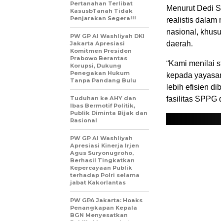
Pertanahan Terlibat
Menurut Dedi Si
KasusbTanah Tidak
Penjarakan Segera!!!
realistis dala
nasional, khus
PW GP Al Washliyah DKI
daerah.
Jakarta Apresiasi
Komitmen Presiden
Prabowo Berantas
“Kami menilai s
Korupsi, Dukung
Penegakan Hukum
kepada yayasan
Tanpa Pandang Bulu
lebih efisien 
Tuduhan ke AHY dan
fasilitas SPPG 
Ibas Bermotif Politik,
Publik Diminta Bijak dan
Rasional
PW GP Al Washliyah
Apresiasi Kinerja Irjen
Agus Suryonugroho,
Berhasil Tingkatkan
Kepercayaan Publik
terhadap Polri selama
jabat Kakorlantas
PW GPA Jakarta: Hoaks
Penangkapan Kepala
BGN Menyesatkan