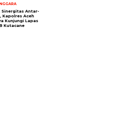
ENGGARA
 Sinergitas Antar-
i, Kapolres Aceh
a Kunjungi Lapas
I B Kutacane