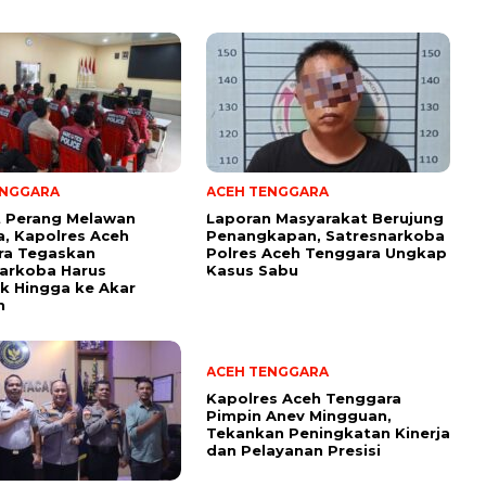
ENGGARA
ACEH TENGGARA
t Perang Melawan
Laporan Masyarakat Berujung
, Kapolres Aceh
Penangkapan, Satresnarkoba
ra Tegaskan
Polres Aceh Tenggara Ungkap
arkoba Harus
Kasus Sabu
k Hingga ke Akar
n
ACEH TENGGARA
Kapolres Aceh Tenggara
Pimpin Anev Mingguan,
Tekankan Peningkatan Kinerja
dan Pelayanan Presisi