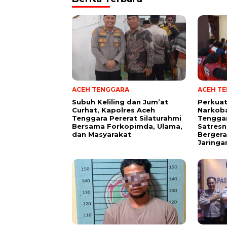
ACEH TENGGARA
ACEH T
Subuh Keliling dan Jum’at
Perkua
Curhat, Kapolres Aceh
Narkoba
Tenggara Pererat Silaturahmi
Tengga
Bersama Forkopimda, Ulama,
Satresn
dan Masyarakat
Bergera
Jaringa