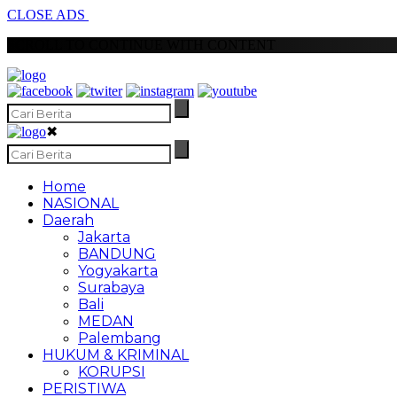
CLOSE ADS
SCROLL TO CONTINUE WITH CONTENT
✖
Home
NASIONAL
Daerah
Jakarta
BANDUNG
Yogyakarta
Surabaya
Bali
MEDAN
Palembang
HUKUM & KRIMINAL
KORUPSI
PERISTIWA