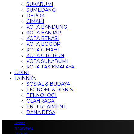
SUKABUMI
SUMEDANG
DEPOK
CIMAHI
KOTA BANDUNG
KOTA BANJAR
KOTA BEKASI
KOTA BOGOR
KOTA CIMAHI
KOTA CIREBON
KOTA SUKABUMI
KOTA TASIKMALAYA
OPINI
LAINNYA
SOSIAL & BUDAYA
EKONOMI & BISNIS
TEKNOLOGI
OLAHRAGA
ENTERTAIMENT
DANA DESA
Home
NASIONAL
Daerah