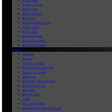
PIDIE JAYA
ACEH UTARA
SIMEULUE
ACEH SINGKIL
BIREUEN
ACEH BARAT DAYA
GAYO LUES
ACEH JAYA
NAGAN RAYA
ACEH TAMIANG
BENER MERIAH
SUMUT
MEDAN
BINJAI
TEBING TINGGI
PEMATANG SIANTAR
TANJUNG BALAI
SIBOLGA
PADANG SIDEMPUAN
GUNUNGSITOLI
ASAHAN
BATUBARA
DAIRI
DELI SERDANG
HUMBANG HASUNDUTAN