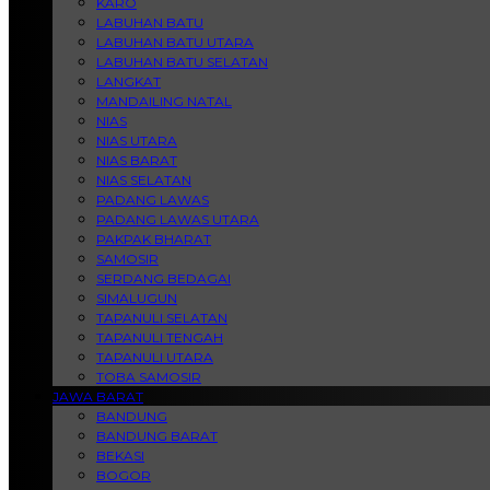
KARO
LABUHAN BATU
LABUHAN BATU UTARA
LABUHAN BATU SELATAN
LANGKAT
MANDAILING NATAL
NIAS
NIAS UTARA
NIAS BARAT
NIAS SELATAN
PADANG LAWAS
PADANG LAWAS UTARA
PAKPAK BHARAT
SAMOSIR
SERDANG BEDAGAI
SIMALUGUN
TAPANULI SELATAN
TAPANULI TENGAH
TAPANULI UTARA
TOBA SAMOSIR
JAWA BARAT
BANDUNG
BANDUNG BARAT
BEKASI
BOGOR