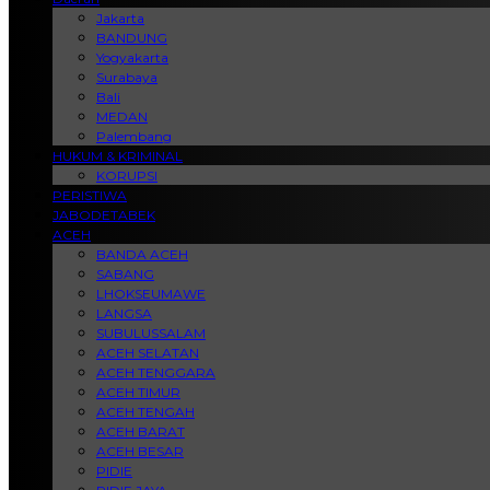
Jakarta
BANDUNG
Yogyakarta
Surabaya
Bali
MEDAN
Palembang
HUKUM & KRIMINAL
KORUPSI
PERISTIWA
JABODETABEK
ACEH
BANDA ACEH
SABANG
LHOKSEUMAWE
LANGSA
SUBULUSSALAM
ACEH SELATAN
ACEH TENGGARA
ACEH TIMUR
ACEH TENGAH
ACEH BARAT
ACEH BESAR
PIDIE