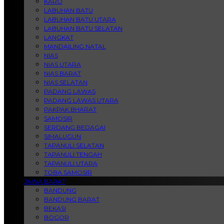
KARO
LABUHAN BATU
LABUHAN BATU UTARA
LABUHAN BATU SELATAN
LANGKAT
MANDAILING NATAL
NIAS
NIAS UTARA
NIAS BARAT
NIAS SELATAN
PADANG LAWAS
PADANG LAWAS UTARA
PAKPAK BHARAT
SAMOSIR
SERDANG BEDAGAI
SIMALUGUN
TAPANULI SELATAN
TAPANULI TENGAH
TAPANULI UTARA
TOBA SAMOSIR
JAWA BARAT
BANDUNG
BANDUNG BARAT
BEKASI
BOGOR