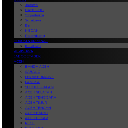
Jakarta
BANDUNG
Yogyakarta
Surabaya
Bali
MEDAN
Palembang
HUKUM & KRIMINAL
KORUPSI
PERISTIWA
JABODETABEK
ACEH
BANDA ACEH
SABANG
LHOKSEUMAWE
LANGSA
SUBULUSSALAM
ACEH SELATAN
ACEH TENGGARA
ACEH TIMUR
ACEH TENGAH
ACEH BARAT
ACEH BESAR
PIDIE