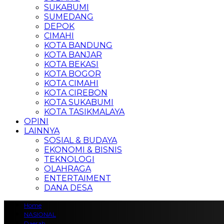
SUKABUMI
SUMEDANG
DEPOK
CIMAHI
KOTA BANDUNG
KOTA BANJAR
KOTA BEKASI
KOTA BOGOR
KOTA CIMAHI
KOTA CIREBON
KOTA SUKABUMI
KOTA TASIKMALAYA
OPINI
LAINNYA
SOSIAL & BUDAYA
EKONOMI & BISNIS
TEKNOLOGI
OLAHRAGA
ENTERTAIMENT
DANA DESA
Home
NASIONAL
Daerah