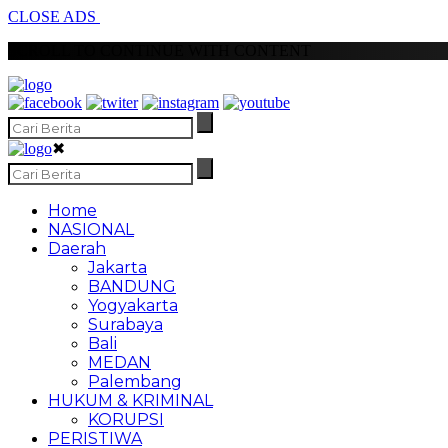
CLOSE ADS
SCROLL TO CONTINUE WITH CONTENT
✖
Home
NASIONAL
Daerah
Jakarta
BANDUNG
Yogyakarta
Surabaya
Bali
MEDAN
Palembang
HUKUM & KRIMINAL
KORUPSI
PERISTIWA