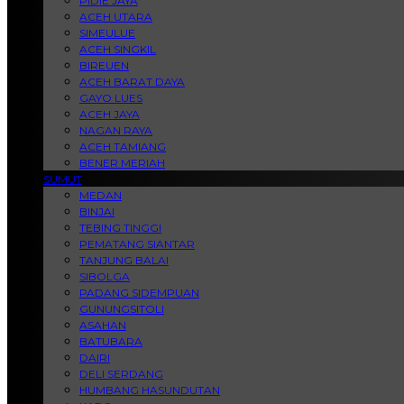
PIDIE JAYA
ACEH UTARA
SIMEULUE
ACEH SINGKIL
BIREUEN
ACEH BARAT DAYA
GAYO LUES
ACEH JAYA
NAGAN RAYA
ACEH TAMIANG
BENER MERIAH
SUMUT
MEDAN
BINJAI
TEBING TINGGI
PEMATANG SIANTAR
TANJUNG BALAI
SIBOLGA
PADANG SIDEMPUAN
GUNUNGSITOLI
ASAHAN
BATUBARA
DAIRI
DELI SERDANG
HUMBANG HASUNDUTAN