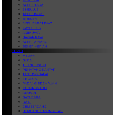
PIDIE JAYA
ACEH UTARA
SIMEULUE
ACEH SINGKIL
BIREUEN
ACEH BARAT DAYA
GAYO LUES
ACEH JAYA
NAGAN RAYA
ACEH TAMIANG
BENER MERIAH
SUMUT
MEDAN
BINJAI
TEBING TINGGI
PEMATANG SIANTAR
TANJUNG BALAI
SIBOLGA
PADANG SIDEMPUAN
GUNUNGSITOLI
ASAHAN
BATUBARA
DAIRI
DELI SERDANG
HUMBANG HASUNDUTAN