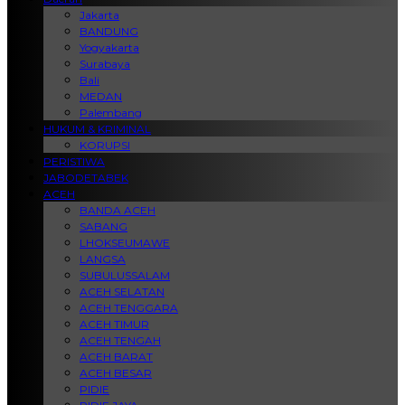
Jakarta
BANDUNG
Yogyakarta
Surabaya
Bali
MEDAN
Palembang
HUKUM & KRIMINAL
KORUPSI
PERISTIWA
JABODETABEK
ACEH
BANDA ACEH
SABANG
LHOKSEUMAWE
LANGSA
SUBULUSSALAM
ACEH SELATAN
ACEH TENGGARA
ACEH TIMUR
ACEH TENGAH
ACEH BARAT
ACEH BESAR
PIDIE