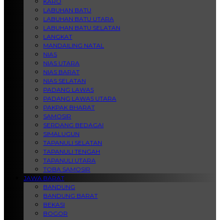
KARO
LABUHAN BATU
LABUHAN BATU UTARA
LABUHAN BATU SELATAN
LANGKAT
MANDAILING NATAL
NIAS
NIAS UTARA
NIAS BARAT
NIAS SELATAN
PADANG LAWAS
PADANG LAWAS UTARA
PAKPAK BHARAT
SAMOSIR
SERDANG BEDAGAI
SIMALUGUN
TAPANULI SELATAN
TAPANULI TENGAH
TAPANULI UTARA
TOBA SAMOSIR
JAWA BARAT
BANDUNG
BANDUNG BARAT
BEKASI
BOGOR