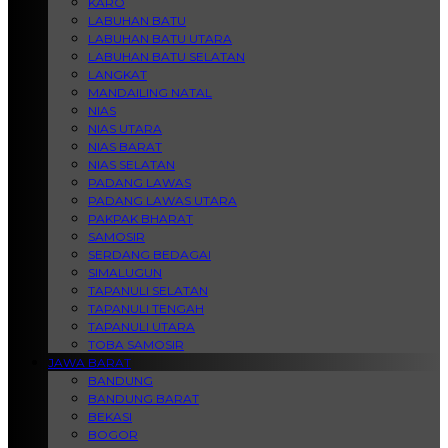
KARO
LABUHAN BATU
LABUHAN BATU UTARA
LABUHAN BATU SELATAN
LANGKAT
MANDAILING NATAL
NIAS
NIAS UTARA
NIAS BARAT
NIAS SELATAN
PADANG LAWAS
PADANG LAWAS UTARA
PAKPAK BHARAT
SAMOSIR
SERDANG BEDAGAI
SIMALUGUN
TAPANULI SELATAN
TAPANULI TENGAH
TAPANULI UTARA
TOBA SAMOSIR
JAWA BARAT
BANDUNG
BANDUNG BARAT
BEKASI
BOGOR