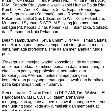
Bidang IKP Diskominfotik Provinsi Riau, Eriadi Fahmi, S.P.,
M.M., Kapolda Riau yang diwakili Kabid Humas Polda Riau
Kombes Pol Anom Karibianto, S.I.K., Kepala Penerangan
dan Perpustakaan (Kapentak) Lanud Roesmin Nurjadin
Pekanbaru, Letkol Sus Edison, serta Wali Kota Pekanbaru,
Muhammad Syuhud, S.STP., M.Si. yang juga menjabat
sebagai Plt. Kepala Dinas Komunikasi, Informatika, Statistik,
dan Persandian Kota Pekanbaru.
Dalam sambutannya, Ketua Umum DPP AMI, Ismail Sarlata,
menekankan pentingnya memperkuat sinergi antar media
serta menjaga profesionalisme dalam menjalankan fungsi
pers.
“Rakerpus ini menjadi wadah konsolidasi ide dan strategi
untuk memperkuat komitmen bersama dalam membangun
ekosistem pers yang profesional, berdaulat, dan
berkelanjutan. AMI hadir untuk memperjuangkan
kemerdekaan pers yang bertanggung jawab dan berpihak
pada kepentingan publik,” ujarnya.
Sementara itu, Dewan Pembina DPP AMI, Drs. Wahyudi El
Panggabean, M.H., C.CPCT, dalam arahannya
mengingatkan agar insan pers di bawah naungan AMI terus
menjunjung tinggi kode etik jurnalistik dan memperkuat
integritas profesi.