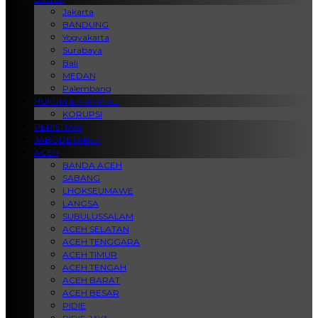
Jakarta
BANDUNG
Yogyakarta
Surabaya
Bali
MEDAN
Palembang
HUKUM & KRIMINAL
KORUPSI
PERISTIWA
JABODETABEK
ACEH
BANDA ACEH
SABANG
LHOKSEUMAWE
LANGSA
SUBULUSSALAM
ACEH SELATAN
ACEH TENGGARA
ACEH TIMUR
ACEH TENGAH
ACEH BARAT
ACEH BESAR
PIDIE