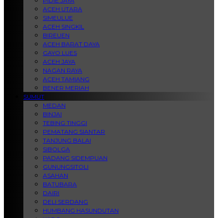
PIDIE JAYA
ACEH UTARA
SIMEULUE
ACEH SINGKIL
BIREUEN
ACEH BARAT DAYA
GAYO LUES
ACEH JAYA
NAGAN RAYA
ACEH TAMIANG
BENER MERIAH
SUMUT
MEDAN
BINJAI
TEBING TINGGI
PEMATANG SIANTAR
TANJUNG BALAI
SIBOLGA
PADANG SIDEMPUAN
GUNUNGSITOLI
ASAHAN
BATUBARA
DAIRI
DELI SERDANG
HUMBANG HASUNDUTAN