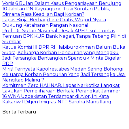
Vonis 6 Bulan Dalam Kasus Penganiayaan Berujung
10 Jahitan PN Kayuagung Tuai Sorotan Publik,
Dimana Rasa Keadilan Bagi Korban?
Lapas Binjai Berbagi Lele Gratis, Wujud Nyata
Dukung Ketahanan Pangan Nasional
Prof. Dr. Sutan Nasomal: Desak APH Usut Tuntas
Temuan BPK KUR Bank Nagari, Tanpa Tebang Pilih di
Sumbar
Ketua Komisi III DPR RI Habiburokhman Belum Buka
Suara, Keluarga Korban Pencurian yang Mengaku
Jadi Tersangka Bentangkan Spanduk Minta Digelar
RDP
Miris! Ternyata Kapolrestabes Medan Sering Bohongi
Keluarga Korban Pencurian Yang Jadi Tersangka Usai
Nangkap Maling ?
Komitmen Zero HALINAR. Lapas Narkotika Langkat
Lakukan Pemeliharaan Berkala Perangkat Jammer
16 WNA Uzbekistan Terdampar di Alor, Ini Kata
Kakanwil Ditjen Imigrasi NTT Saroha Manullang
Berita Terbaru