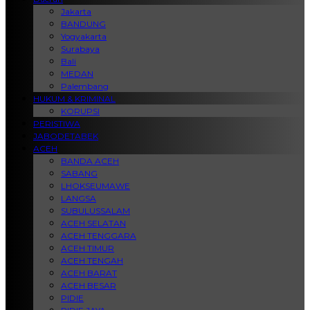
Jakarta
BANDUNG
Yogyakarta
Surabaya
Bali
MEDAN
Palembang
HUKUM & KRIMINAL
KORUPSI
PERISTIWA
JABODETABEK
ACEH
BANDA ACEH
SABANG
LHOKSEUMAWE
LANGSA
SUBULUSSALAM
ACEH SELATAN
ACEH TENGGARA
ACEH TIMUR
ACEH TENGAH
ACEH BARAT
ACEH BESAR
PIDIE