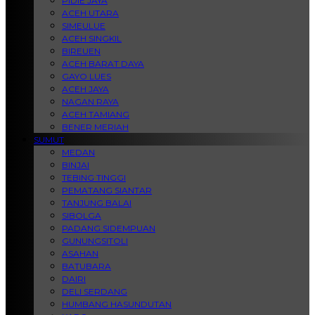
PIDIE JAYA
ACEH UTARA
SIMEULUE
ACEH SINGKIL
BIREUEN
ACEH BARAT DAYA
GAYO LUES
ACEH JAYA
NAGAN RAYA
ACEH TAMIANG
BENER MERIAH
SUMUT
MEDAN
BINJAI
TEBING TINGGI
PEMATANG SIANTAR
TANJUNG BALAI
SIBOLGA
PADANG SIDEMPUAN
GUNUNGSITOLI
ASAHAN
BATUBARA
DAIRI
DELI SERDANG
HUMBANG HASUNDUTAN