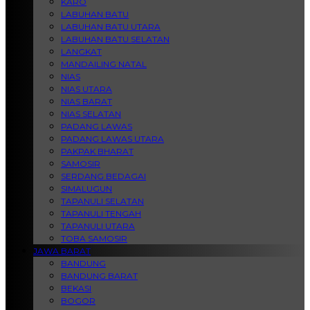
KARO
LABUHAN BATU
LABUHAN BATU UTARA
LABUHAN BATU SELATAN
LANGKAT
MANDAILING NATAL
NIAS
NIAS UTARA
NIAS BARAT
NIAS SELATAN
PADANG LAWAS
PADANG LAWAS UTARA
PAKPAK BHARAT
SAMOSIR
SERDANG BEDAGAI
SIMALUGUN
TAPANULI SELATAN
TAPANULI TENGAH
TAPANULI UTARA
TOBA SAMOSIR
JAWA BARAT
BANDUNG
BANDUNG BARAT
BEKASI
BOGOR