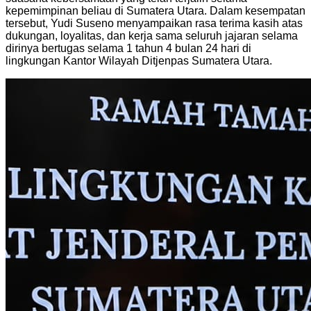
kepemimpinan beliau di Sumatera Utara. Dalam kesempatan
tersebut, Yudi Suseno menyampaikan rasa terima kasih atas
dukungan, loyalitas, dan kerja sama seluruh jajaran selama
dirinya bertugas selama 1 tahun 4 bulan 24 hari di
lingkungan Kantor Wilayah Ditjenpas Sumatera Utara.