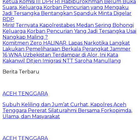
Ketua Komisi III DPR RI Habiburokhman Belum Buka
Suara, Keluarga Korban Pencurian yang Mengaku
Jadi Tersangka Bentangkan Spanduk Minta Digelar
RDP
Miris! Ternyata Kapolrestabes Medan Sering Bohongi
Keluarga Korban Pencurian Yang Jadi Tersangka Usai
Nangkap Maling ?
Komitmen Zero HALINAR. Lapas Narkotika Langkat
Lakukan Pemeliharaan Berkala Perangkat Jammer
16 WNA Uzbekistan Terdampar di Alor, Ini Kata
Kakanwil Ditjen Imigrasi NTT Saroha Manullang
Berita Terbaru
ACEH TENGGARA
Subuh Keliling dan Jum’at Curhat, Kapolres Aceh
Tenggara Pererat Silaturahmi Bersama Forkopimda,
Ulama, dan Masyarakat
ACEH TENGGARA