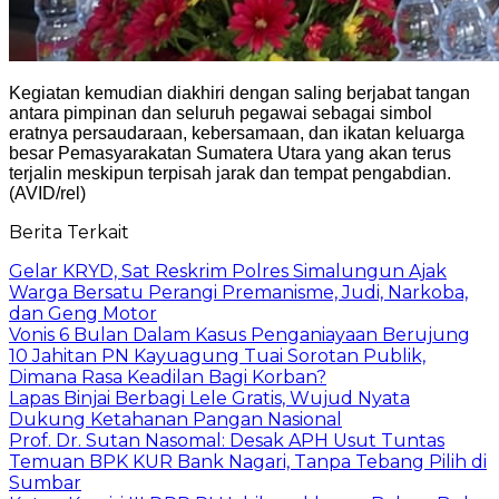
Kegiatan kemudian diakhiri dengan saling berjabat tangan
antara pimpinan dan seluruh pegawai sebagai simbol
eratnya persaudaraan, kebersamaan, dan ikatan keluarga
besar Pemasyarakatan Sumatera Utara yang akan terus
terjalin meskipun terpisah jarak dan tempat pengabdian.
(AVID/rel)
Berita Terkait
Gelar KRYD, Sat Reskrim Polres Simalungun Ajak
Warga Bersatu Perangi Premanisme, Judi, Narkoba,
dan Geng Motor
Vonis 6 Bulan Dalam Kasus Penganiayaan Berujung
10 Jahitan PN Kayuagung Tuai Sorotan Publik,
Dimana Rasa Keadilan Bagi Korban?
Lapas Binjai Berbagi Lele Gratis, Wujud Nyata
Dukung Ketahanan Pangan Nasional
Prof. Dr. Sutan Nasomal: Desak APH Usut Tuntas
Temuan BPK KUR Bank Nagari, Tanpa Tebang Pilih di
Sumbar