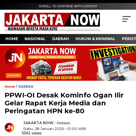
SCROLL TO CONTINUE WITH CONTENT
HOME
NASIONAL
DAERAH
HUKUM & KRIMINAL
PERIS
/
Home
DAERAH
PPWI-OI Desak Kominfo Ogan Ilir
Gelar Rapat Kerja Media dan
Peringatan HPN ke-80
JAKARTA NOW
- Redaksi
Rabu, 28 Januari 2026 - 01:00 WIB
5041 views