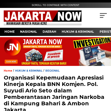
SCROLL TO CONTINUE WITH CONTENT
HOME
NASIONAL
DAERAH
HUKUM & KRIMINAL
PERIS
/
/
Home
HUKUM & KRIMINAL
REGIONAL
Organisasi Kepemudaan Apresiasi
Kinerja Kepala BNN Komjen. Pol.
Suyudi Ario Seto dalam
Pemberantasan Jaringan Narkoba
di Kampung Bahari & Ambon
Jakarta