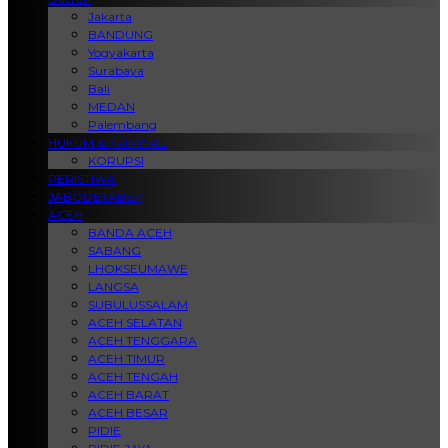
Jakarta
BANDUNG
Yogyakarta
Surabaya
Bali
MEDAN
Palembang
HUKUM & KRIMINAL
KORUPSI
PERISTIWA
JABODETABEK
ACEH
BANDA ACEH
SABANG
LHOKSEUMAWE
LANGSA
SUBULUSSALAM
ACEH SELATAN
ACEH TENGGARA
ACEH TIMUR
ACEH TENGAH
ACEH BARAT
ACEH BESAR
PIDIE