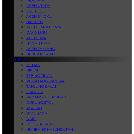
PIDIE JAYA
ACEH UTARA
SIMEULUE
ACEH SINGKIL
BIREUEN
ACEH BARAT DAYA
GAYO LUES
ACEH JAYA
NAGAN RAYA
ACEH TAMIANG
BENER MERIAH
SUMUT
MEDAN
BINJAI
TEBING TINGGI
PEMATANG SIANTAR
TANJUNG BALAI
SIBOLGA
PADANG SIDEMPUAN
GUNUNGSITOLI
ASAHAN
BATUBARA
DAIRI
DELI SERDANG
HUMBANG HASUNDUTAN