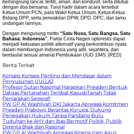
berlangsung lancar, tertib, aman, dan kondusif, serta ditutup
dengan doa bersama. Turut hadir dalam acara tersebut
Ketua Umum PCN, para Wakil Ketua Umum, Ketua-Ketua
Bidang DPP, serta perwakilan DPW, DPD, DPC, dan tamu
undangan lainnya.
Dengan mengusung motto
“Satu Nusa, Satu Bangsa, Satu
Bahasa: Indonesia”
, Partai Cinta Negeri optimistis dapat
menjadi kekuatan politik alternatif yang berkontribusi nyata
dalam membangun Indonesia yang adil, sejahtera, dan
berdaulat sesuai amanat Pembukaan UUD 1945. (RED)
Berita Terkait
Konsep Konsep Penting dan Mendasar dalam
Penyusunan UULLAJ
Profesor Sutan Nasomal Harapkan Presiden Bentuk
Datgas Pertanahan Terlibat KasusbTanah Tidak
Penjarakan Segera!!!
PW GP Al Washliyah DKI Jakarta Apresiasi Komitmen
Presiden Prabowo Berantas Korupsi, Dukung
Penegakan Hukum Tanpa Pandang Bulu
Tuduhan ke AHY dan Ibas Bermotif Politik, Publik
Diminta Bijak dan Rasional
PW GP Al Washliyah Apresiasi Kinerja Irjen Agus