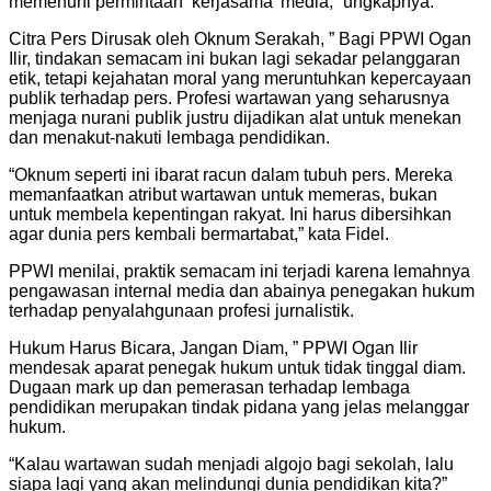
memenuhi permintaan ‘kerjasama’ media,” ungkapnya.
Citra Pers Dirusak oleh Oknum Serakah, ” Bagi PPWI Ogan
Ilir, tindakan semacam ini bukan lagi sekadar pelanggaran
etik, tetapi kejahatan moral yang meruntuhkan kepercayaan
publik terhadap pers. Profesi wartawan yang seharusnya
menjaga nurani publik justru dijadikan alat untuk menekan
dan menakut-nakuti lembaga pendidikan.
“Oknum seperti ini ibarat racun dalam tubuh pers. Mereka
memanfaatkan atribut wartawan untuk memeras, bukan
untuk membela kepentingan rakyat. Ini harus dibersihkan
agar dunia pers kembali bermartabat,” kata Fidel.
PPWI menilai, praktik semacam ini terjadi karena lemahnya
pengawasan internal media dan abainya penegakan hukum
terhadap penyalahgunaan profesi jurnalistik.
Hukum Harus Bicara, Jangan Diam, ” PPWI Ogan Ilir
mendesak aparat penegak hukum untuk tidak tinggal diam.
Dugaan mark up dan pemerasan terhadap lembaga
pendidikan merupakan tindak pidana yang jelas melanggar
hukum.
“Kalau wartawan sudah menjadi algojo bagi sekolah, lalu
siapa lagi yang akan melindungi dunia pendidikan kita?”