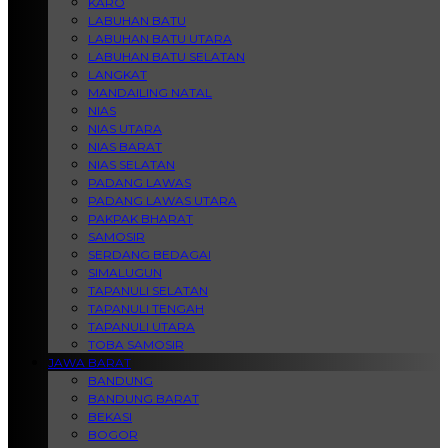
KARO
LABUHAN BATU
LABUHAN BATU UTARA
LABUHAN BATU SELATAN
LANGKAT
MANDAILING NATAL
NIAS
NIAS UTARA
NIAS BARAT
NIAS SELATAN
PADANG LAWAS
PADANG LAWAS UTARA
PAKPAK BHARAT
SAMOSIR
SERDANG BEDAGAI
SIMALUGUN
TAPANULI SELATAN
TAPANULI TENGAH
TAPANULI UTARA
TOBA SAMOSIR
JAWA BARAT
BANDUNG
BANDUNG BARAT
BEKASI
BOGOR