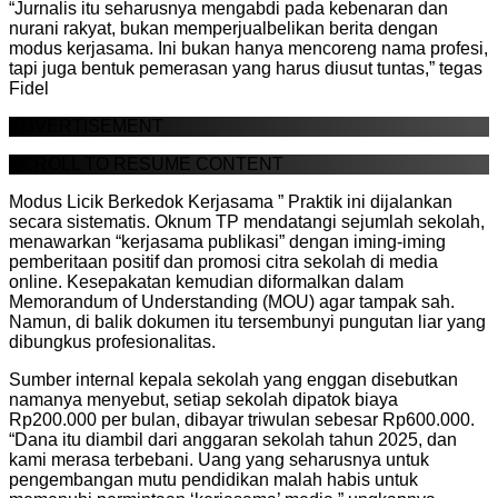
“Jurnalis itu seharusnya mengabdi pada kebenaran dan
nurani rakyat, bukan memperjualbelikan berita dengan
modus kerjasama. Ini bukan hanya mencoreng nama profesi,
tapi juga bentuk pemerasan yang harus diusut tuntas,” tegas
Fidel
ADVERTISEMENT
SCROLL TO RESUME CONTENT
Modus Licik Berkedok Kerjasama ” Praktik ini dijalankan
secara sistematis. Oknum TP mendatangi sejumlah sekolah,
menawarkan “kerjasama publikasi” dengan iming-iming
pemberitaan positif dan promosi citra sekolah di media
online. Kesepakatan kemudian diformalkan dalam
Memorandum of Understanding (MOU) agar tampak sah.
Namun, di balik dokumen itu tersembunyi pungutan liar yang
dibungkus profesionalitas.
Sumber internal kepala sekolah yang enggan disebutkan
namanya menyebut, setiap sekolah dipatok biaya
Rp200.000 per bulan, dibayar triwulan sebesar Rp600.000.
“Dana itu diambil dari anggaran sekolah tahun 2025, dan
kami merasa terbebani. Uang yang seharusnya untuk
pengembangan mutu pendidikan malah habis untuk