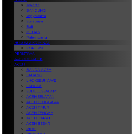
Jakarta
BANDUNG
Yogyakarta
Surabaya
Bali
MEDAN
Palembang
HUKUM & KRIMINAL
KORUPSI
PERISTIWA
JABODETABEK
ACEH
BANDA ACEH
SABANG
LHOKSEUMAWE
LANGSA
SUBULUSSALAM
ACEH SELATAN
ACEH TENGGARA
ACEH TIMUR
ACEH TENGAH
ACEH BARAT
ACEH BESAR
PIDIE