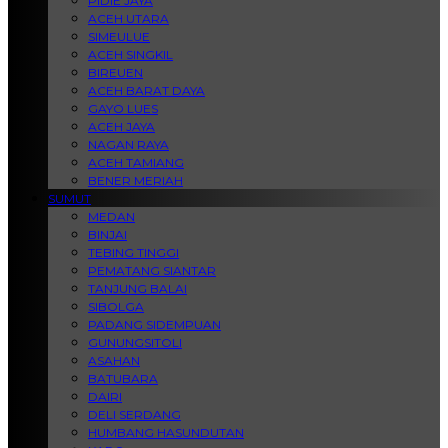
PIDIE JAYA
ACEH UTARA
SIMEULUE
ACEH SINGKIL
BIREUEN
ACEH BARAT DAYA
GAYO LUES
ACEH JAYA
NAGAN RAYA
ACEH TAMIANG
BENER MERIAH
SUMUT
MEDAN
BINJAI
TEBING TINGGI
PEMATANG SIANTAR
TANJUNG BALAI
SIBOLGA
PADANG SIDEMPUAN
GUNUNGSITOLI
ASAHAN
BATUBARA
DAIRI
DELI SERDANG
HUMBANG HASUNDUTAN