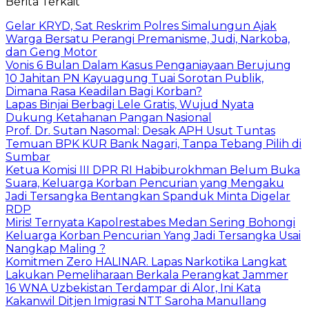
Berita Terkait
Gelar KRYD, Sat Reskrim Polres Simalungun Ajak
Warga Bersatu Perangi Premanisme, Judi, Narkoba,
dan Geng Motor
Vonis 6 Bulan Dalam Kasus Penganiayaan Berujung
10 Jahitan PN Kayuagung Tuai Sorotan Publik,
Dimana Rasa Keadilan Bagi Korban?
Lapas Binjai Berbagi Lele Gratis, Wujud Nyata
Dukung Ketahanan Pangan Nasional
Prof. Dr. Sutan Nasomal: Desak APH Usut Tuntas
Temuan BPK KUR Bank Nagari, Tanpa Tebang Pilih di
Sumbar
Ketua Komisi III DPR RI Habiburokhman Belum Buka
Suara, Keluarga Korban Pencurian yang Mengaku
Jadi Tersangka Bentangkan Spanduk Minta Digelar
RDP
Miris! Ternyata Kapolrestabes Medan Sering Bohongi
Keluarga Korban Pencurian Yang Jadi Tersangka Usai
Nangkap Maling ?
Komitmen Zero HALINAR. Lapas Narkotika Langkat
Lakukan Pemeliharaan Berkala Perangkat Jammer
16 WNA Uzbekistan Terdampar di Alor, Ini Kata
Kakanwil Ditjen Imigrasi NTT Saroha Manullang