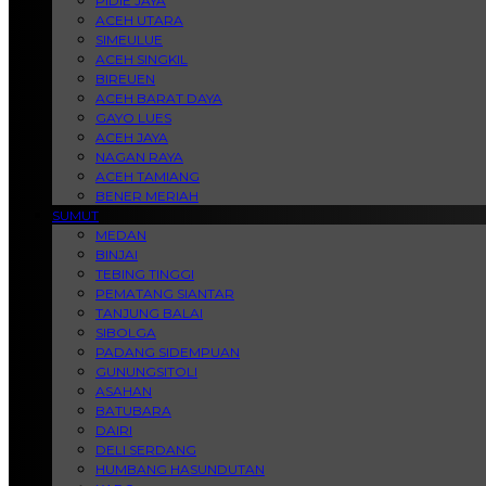
PIDIE JAYA
ACEH UTARA
SIMEULUE
ACEH SINGKIL
BIREUEN
ACEH BARAT DAYA
GAYO LUES
ACEH JAYA
NAGAN RAYA
ACEH TAMIANG
BENER MERIAH
SUMUT
MEDAN
BINJAI
TEBING TINGGI
PEMATANG SIANTAR
TANJUNG BALAI
SIBOLGA
PADANG SIDEMPUAN
GUNUNGSITOLI
ASAHAN
BATUBARA
DAIRI
DELI SERDANG
HUMBANG HASUNDUTAN