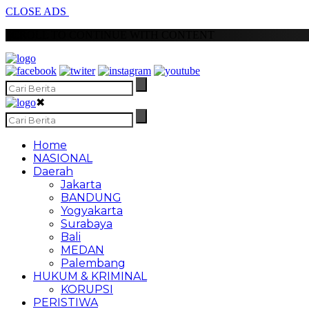
CLOSE ADS
SCROLL TO CONTINUE WITH CONTENT
✖
Home
NASIONAL
Daerah
Jakarta
BANDUNG
Yogyakarta
Surabaya
Bali
MEDAN
Palembang
HUKUM & KRIMINAL
KORUPSI
PERISTIWA