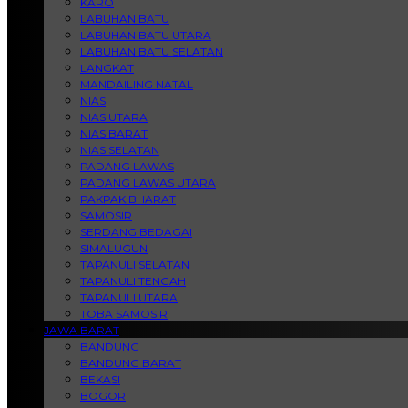
KARO
LABUHAN BATU
LABUHAN BATU UTARA
LABUHAN BATU SELATAN
LANGKAT
MANDAILING NATAL
NIAS
NIAS UTARA
NIAS BARAT
NIAS SELATAN
PADANG LAWAS
PADANG LAWAS UTARA
PAKPAK BHARAT
SAMOSIR
SERDANG BEDAGAI
SIMALUGUN
TAPANULI SELATAN
TAPANULI TENGAH
TAPANULI UTARA
TOBA SAMOSIR
JAWA BARAT
BANDUNG
BANDUNG BARAT
BEKASI
BOGOR