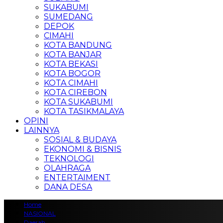
SUKABUMI
SUMEDANG
DEPOK
CIMAHI
KOTA BANDUNG
KOTA BANJAR
KOTA BEKASI
KOTA BOGOR
KOTA CIMAHI
KOTA CIREBON
KOTA SUKABUMI
KOTA TASIKMALAYA
OPINI
LAINNYA
SOSIAL & BUDAYA
EKONOMI & BISNIS
TEKNOLOGI
OLAHRAGA
ENTERTAIMENT
DANA DESA
Home
NASIONAL
Daerah