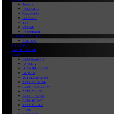
Jakarta
BANDUNG
Yogyakarta
Surabaya
Bali
MEDAN
Palembang
HUKUM & KRIMINAL
KORUPSI
PERISTIWA
JABODETABEK
ACEH
BANDA ACEH
SABANG
LHOKSEUMAWE
LANGSA
SUBULUSSALAM
ACEH SELATAN
ACEH TENGGARA
ACEH TIMUR
ACEH TENGAH
ACEH BARAT
ACEH BESAR
PIDIE