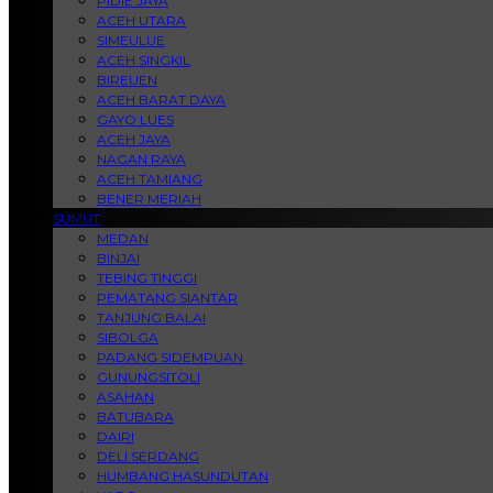
PIDIE JAYA
ACEH UTARA
SIMEULUE
ACEH SINGKIL
BIREUEN
ACEH BARAT DAYA
GAYO LUES
ACEH JAYA
NAGAN RAYA
ACEH TAMIANG
BENER MERIAH
SUMUT
MEDAN
BINJAI
TEBING TINGGI
PEMATANG SIANTAR
TANJUNG BALAI
SIBOLGA
PADANG SIDEMPUAN
GUNUNGSITOLI
ASAHAN
BATUBARA
DAIRI
DELI SERDANG
HUMBANG HASUNDUTAN