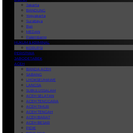
Jakarta
BANDUNG
Yogyakarta
Surabaya
Bali
MEDAN
Palembang
HUKUM & KRIMINAL
KORUPSI
PERISTIWA
JABODETABEK
ACEH
BANDA ACEH
SABANG
LHOKSEUMAWE
LANGSA
SUBULUSSALAM
ACEH SELATAN
ACEH TENGGARA
ACEH TIMUR
ACEH TENGAH
ACEH BARAT
ACEH BESAR
PIDIE