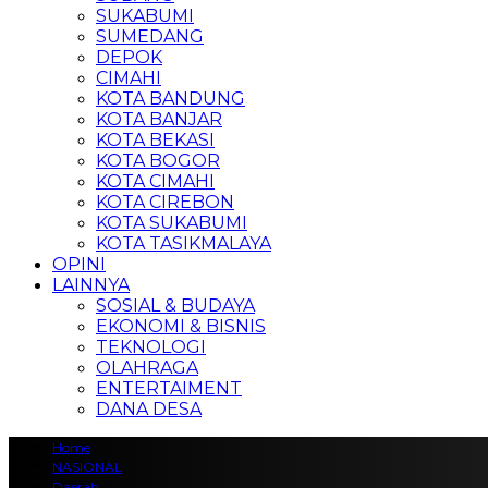
SUKABUMI
SUMEDANG
DEPOK
CIMAHI
KOTA BANDUNG
KOTA BANJAR
KOTA BEKASI
KOTA BOGOR
KOTA CIMAHI
KOTA CIREBON
KOTA SUKABUMI
KOTA TASIKMALAYA
OPINI
LAINNYA
SOSIAL & BUDAYA
EKONOMI & BISNIS
TEKNOLOGI
OLAHRAGA
ENTERTAIMENT
DANA DESA
Home
NASIONAL
Daerah