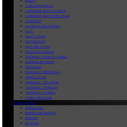
KARO
LABUHAN BATU
LABUHAN BATU UTARA
LABUHAN BATU SELATAN
LANGKAT
MANDAILING NATAL
NIAS
NIAS UTARA
NIAS BARAT
NIAS SELATAN
PADANG LAWAS
PADANG LAWAS UTARA
PAKPAK BHARAT
SAMOSIR
SERDANG BEDAGAI
SIMALUGUN
TAPANULI SELATAN
TAPANULI TENGAH
TAPANULI UTARA
TOBA SAMOSIR
JAWA BARAT
BANDUNG
BANDUNG BARAT
BEKASI
BOGOR