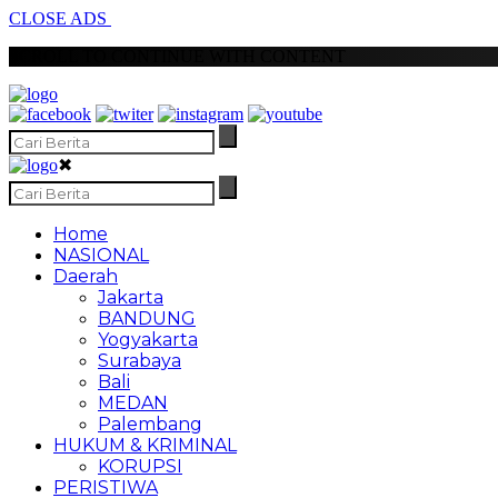
CLOSE ADS
SCROLL TO CONTINUE WITH CONTENT
✖
Home
NASIONAL
Daerah
Jakarta
BANDUNG
Yogyakarta
Surabaya
Bali
MEDAN
Palembang
HUKUM & KRIMINAL
KORUPSI
PERISTIWA