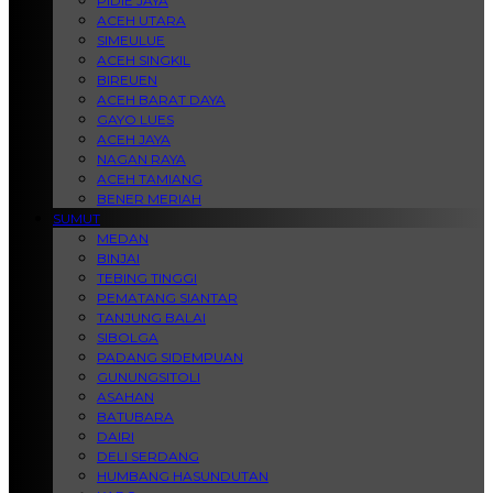
PIDIE JAYA
ACEH UTARA
SIMEULUE
ACEH SINGKIL
BIREUEN
ACEH BARAT DAYA
GAYO LUES
ACEH JAYA
NAGAN RAYA
ACEH TAMIANG
BENER MERIAH
SUMUT
MEDAN
BINJAI
TEBING TINGGI
PEMATANG SIANTAR
TANJUNG BALAI
SIBOLGA
PADANG SIDEMPUAN
GUNUNGSITOLI
ASAHAN
BATUBARA
DAIRI
DELI SERDANG
HUMBANG HASUNDUTAN