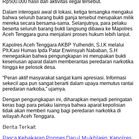
Rp500.000 hasil dari aktivitas ilegal tersebut.
Dalam interogasi awal di lokasi, ketiga tersangka mengakui
bahwa seluruh barang bukti ganja tersebut merupakan milik
mereka secara bersama-sama. Selanjutnya, para pelaku
beserta seluruh barang bukti langsung dibawa ke Mapolres
Aceh Tenggara guna menjalani proses hukum lebih lanjut.
Kapolres Aceh Tenggara AKBP Yulhendri, S.I.K melalui
Plt.Kasi Humas Ipda Patar Erwinsyah Nababan, S.H
menegaskan bahwa pengungkapan ini merupakan bukti
keseriusan aparat dalam memberantas peredaran narkotika
hingga ke pelosok desa.
“Peran aktif masyarakat sangat kami apresiasi. Informasi
sekecil apa pun sangat berarti dalam upaya memutus rantai
peredaran narkoba,” ujarnya.
Dengan pengungkapan ini, diharapkan menjadi peringatan
keras bagi para pelaku lainnya bahwa aparat kepolisian
tidak akan memberi ruang bagi peredaran narkotika di
wilayah Aceh Tenggara.
Berita Terkait
Pasca Kebakaran Ponpes Darul Mukhlasin, Kapolres