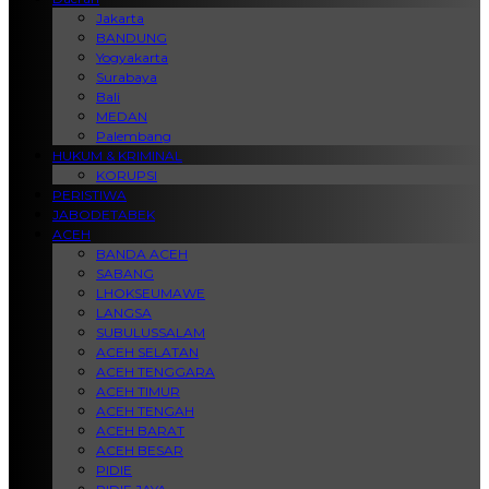
Jakarta
BANDUNG
Yogyakarta
Surabaya
Bali
MEDAN
Palembang
HUKUM & KRIMINAL
KORUPSI
PERISTIWA
JABODETABEK
ACEH
BANDA ACEH
SABANG
LHOKSEUMAWE
LANGSA
SUBULUSSALAM
ACEH SELATAN
ACEH TENGGARA
ACEH TIMUR
ACEH TENGAH
ACEH BARAT
ACEH BESAR
PIDIE